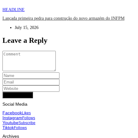
HEADLINE
Lançada primeira pedra para construção do novo armazém do INFPM
July 15, 2026
Leave a Reply
Add Comment
Social Media
Facebook
Likes
Instagram
Follows
Youtube
Subscribe
Tiktok
Follows
Archives