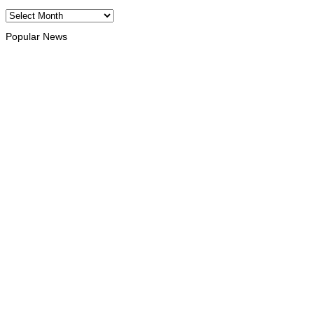
Archives
Popular News
INTERNACIONAL
Atletas timorenses e chineses dominam a Maratona
Internacional de Díli
August 8, 2026
DESPORTO
Associação Asiática de Atletismo quer acompanhar evolução
da modalidade em Timor Leste
August 7, 2026
INTERNACIONAL
Timor Leste consolida homenagem ao legado da INTERFET