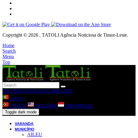
Copyright © 2026 . TATOLI Agência Noticiosa de Timor-Leste.
Home
Search
Menu
Top
ANUNSIU
KONA-BA AMI
LIVE
LINGUA
TETUN
ENGLISH
INDONESIA
Toggle dark mode
VARANDA
MUNICÍPIO
AILEU