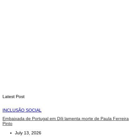
com avanço de memorial
August 7, 2026
INTERNACIONAL
Timor-Leste vai acolher 25.º Fórum Asiático de Liturgia em
setembro
August 7, 2026
INTERNACIONAL
Arte e música aproximam Timor Leste e Indonésia no Garuda
Sakti Crossborder Fest 2026
August 7, 2026
Latest Post
INCLUSÃO SOCIAL
Embaixada de Portugal em Díli lamenta morte de Paula Ferreira
Pinto
July 13, 2026