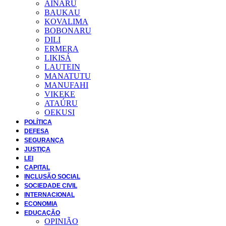
AINARU
BAUKAU
KOVALIMA
BOBONARU
DILI
ERMERA
LIKISÁ
LAUTEIN
MANATUTU
MANUFAHI
VIKEKE
ATAÚRU
OEKUSI
POLÍTICA
DEFESA
SEGURANÇA
JUSTIÇA
LEI
CAPITAL
INCLUSÃO SOCIAL
SOCIEDADE CIVIL
INTERNACIONAL
ECONOMIA
EDUCAÇÃO
OPINIÃO