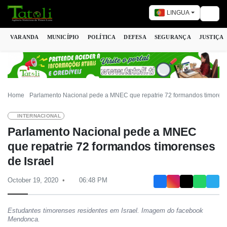
LINGUA
Togg
VARANDA
MUNICÍPIO
POLÍTICA
DEFESA
SEGURANÇA
JUSTIÇA
Home
Parlamento Nacional pede a MNEC que repatrie 72 formandos timorens
INTERNACIONAL
Parlamento Nacional pede a MNEC
que repatrie 72 formandos timorenses
de Israel
October 19, 2020
06:48 PM
Estudantes timorenses residentes em Israel. Imagem do facebook
Mendonca.