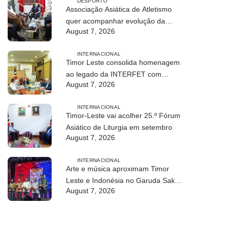
DESPORTO
Associação Asiática de Atletismo
quer acompanhar evolução da
August 7, 2026
modalidade em Timor Leste
INTERNACIONAL
Timor Leste consolida homenagem
ao legado da INTERFET com
August 7, 2026
avanço de memorial
INTERNACIONAL
Timor-Leste vai acolher 25.º Fórum
Asiático de Liturgia em setembro
August 7, 2026
INTERNACIONAL
Arte e música aproximam Timor
Leste e Indonésia no Garuda Sakti
August 7, 2026
Crossborder Fest 2026