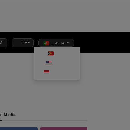
MI
LIVE
LINGUA
Toggle dark m
TETUN
SOCIEDADE
ENGLISH
INTERNACIONAL
ECONOMIA
EDUCAÇÃO
IVIL
INDONESIA
al Media