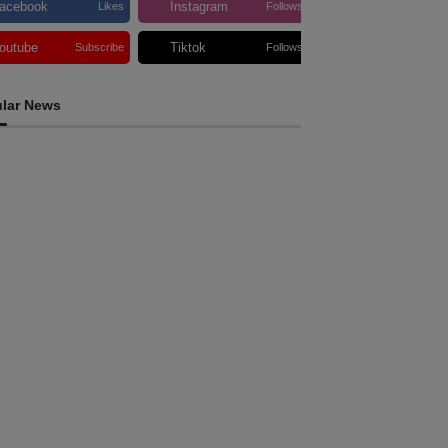
acebook
Instagram
Likes
Follows
outube
Tiktok
Subscribe
Follows
lar News
INTERNACIONAL
AM: El Niño pode agravar insegurança
limentar de mais 49 milhões de pessoas até
027
ugust 6, 2026
INTERNACIONAL