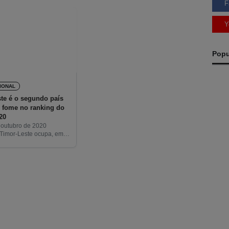
F
Y
Popu
IONAL
te é o segundo país
 fome no ranking do
20
e outubro de 2020
 Timor-Leste ocupa, em
P
gundo pior lugar no
bal da Fome (IGF). O país
a
se na 106.ª posição de
2
A