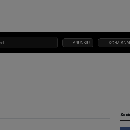
ANUNSIU
KONA-BA A
INCLUSÃO
ESA
SEGURANÇA
JUSTIÇA
LEI
CAPITAL
SOCIAL
C
Soci