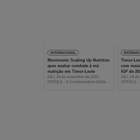
INTERNACIONAL
INTERNAC
Movimento Scaling Up Nutrition
Timor-Les
quer avaliar combate à má
com mais
nutrição em Timor-Leste
IGF de 20
DÍLI, 28 de novembro de 2022
DÍLI, 16 d
(TATOLI) – A Coordenadora Global
(TATOLI) –
do Movimento Scalling Up Nutrition
2020, o se
(SUN) da ONU, Gerda
Índice Glo
Verburg, chegou hoje a Timor-
apresenta-
Leste para discutir o
progresso, definir as prioridades
e a melhoria dos recursos para
combater a má nutrição.