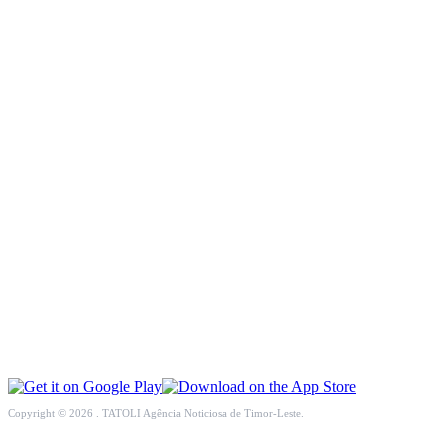
INCLUSÃO SOCIAL
SOCIEDADE CIVIL
INTERNACIONAL
ECONOMIA
EDUCAÇÃO
SAÚDE
MULTIMÉDIA
DESPORTO
Copyright © 2026 . TATOLI Agência Noticiosa de Timor-Leste.