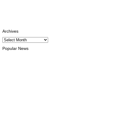
Instagram
Follows
Youtube
Subscribe
Tiktok
Follows
Archives
Archives
Popular News
INTERNACIONAL
Timor Leste consolida homenagem ao legado da INTERFET
com avanço de memorial
August 7, 2026
INTERNACIONAL
Timor-Leste vai acolher 25.º Fórum
Asiático de Liturgia em setembro