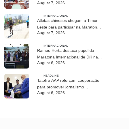
August 7, 2026
Athletics
INTERNACIONAL
Atletas chineses chegam a Timor-
Leste para participar na Maratona
August 7, 2026
Internacional de Díli 2026
INTERNACIONAL
Ramos-Horta destaca papel da
Maratona Internacional de Díli na
August 6, 2026
mobilização da juventude
HEADLINE
Tatoli e AAP reforçam cooperação
para promover jornalismo
August 6, 2026
profissional em Timor-Leste