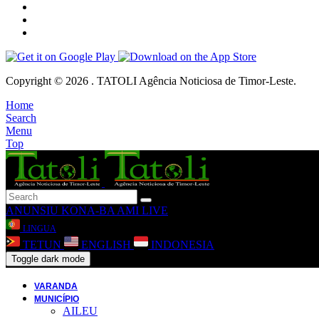
Copyright © 2026 . TATOLI Agência Noticiosa de Timor-Leste.
Home
Search
Menu
Top
ANUNSIU
KONA-BA AMI
LIVE
LINGUA
TETUN
ENGLISH
INDONESIA
Toggle dark mode
VARANDA
MUNICÍPIO
AILEU