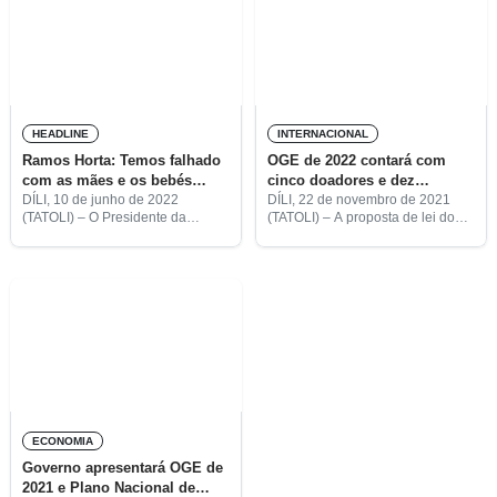
HEADLINE
INTERNACIONAL
Ramos Horta: Temos falhado
OGE de 2022 contará com
com as mães e os bebés
cinco doadores e dez
deste país
projetos de parceiros de
DÍLI, 10 de junho de 2022
DÍLI, 22 de novembro de 2021
(TATOLI) – O Presidente da
(TATOLI) – A proposta de lei do
desenvolvimento
República, José Ramos Horta,
Orçamento Geral do Estado para
apela ao Governo, ao
2022 contará com cinco doadores
Parlamento, aos parceiros de
e dez projetos de parceiros de
desenvolvimento e ao setor
privado que
ECONOMIA
Governo apresentará OGE de
2021 e Plano Nacional de