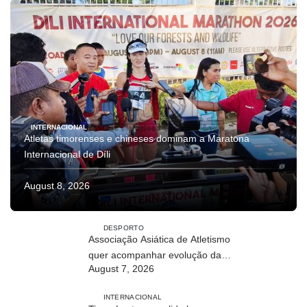
INTERNACIONAL
Atletas timorenses e chineses dominam a Maratona
Internacional de Díli
August 8, 2026
DESPORTO
Associação Asiática de Atletismo
quer acompanhar evolução da
August 7, 2026
modalidade em Timor Leste
INTERNACIONAL