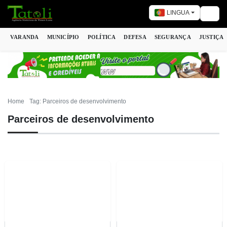
LINGUA
Togg
VARANDA
MUNICÍPIO
POLÍTICA
DEFESA
SEGURANÇA
JUSTIÇA
Home
Tag: Parceiros de desenvolvimento
Parceiros de desenvolvimento