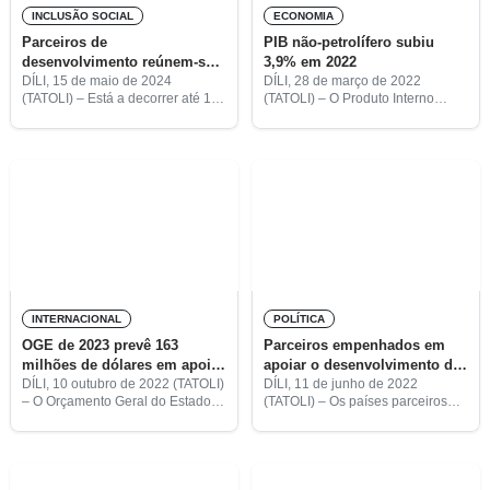
INCLUSÃO SOCIAL
ECONOMIA
Parceiros de
PIB não-petrolífero subiu
desenvolvimento reúnem-se
3,9% em 2022
com Governo
DÍLI, 15 de maio de 2024
DÍLI, 28 de março de 2022
(TATOLI) – Está a decorrer até 17
(TATOLI) – O Produto Interno
de maio, no Auditório Kay Rala
Bruto (PIB) não-petrolífero de
Xanana Gusmão, no Ministério
Timor-Leste cresceu 3,9% em
das Finanças, em Aitarak Laran,
comparação com o ano anterior.
Díli,
Este crescimento deveu-se a um
INTERNACIONAL
POLÍTICA
OGE de 2023 prevê 163
Parceiros empenhados em
milhões de dólares em apoio
apoiar o desenvolvimento de
externo
Timor-Leste
DÍLI, 10 outubro de 2022 (TATOLI)
DÍLI, 11 de junho de 2022
– O Orçamento Geral do Estado
(TATOLI) – Os países parceiros
(OGE) para 2023 prevê que o
estão empenhados em apoiar o
apoio dos doadores
Governo de Timor-Leste nos seus
internacionais seja de 163
esforços para alcançar o
milhões de dólares americanos
desenvolvimento humano e
económico,