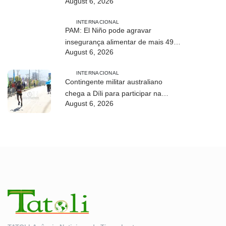
August 6, 2026
desenvolvimento sustentável de
Timor-Leste
INTERNACIONAL
PAM: El Niño pode agravar
insegurança alimentar de mais 49
August 6, 2026
milhões de pessoas até 2027
INTERNACIONAL
Contingente militar australiano
chega a Díli para participar na
August 6, 2026
Maratona Internacional de 2026