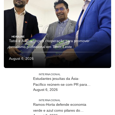
HEADLINE
Tatoli e AAP reforçam cooperação para promover
jornalismo profissional em Timor-Leste
August 6, 2026
INTERNACIONAL
Estudantes jesuítas da Ásia-
Pacífico reúnem-se com PR para
August 6, 2026
conhecer processo de paz no país
INTERNACIONAL
Ramos-Horta defende economia
verde e azul como pilares do