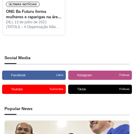
ÚLTIMAS NOTÍCIAS
ONG Ba Futuru forma
mulheres e raparigas na área
de empreendedorismo
DÍLI, 13 de julho de 2021
(TATOLI) – A Organização Não
Governamental (ONG) Ba Futuru
disponibiliza uma formação na
área de empreendedorismo
destinada a mulheres e raparigas
timorenses. A
Social Media
Facebook
Instagram
Likes
Follows
Youtube
Tiktok
Subscribe
Follows
Popular News