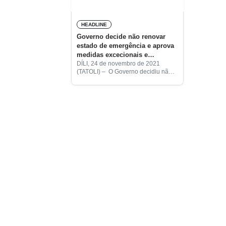
HEADLINE
Governo decide não renovar
estado de emergência e aprova
medidas excecionais e
temporárias
DÍLI, 24 de novembro de 2021
(TATOLI) – O Governo decidiu não
renovar o estado de emergência e
aprovou medidas excecionais e
temporárias de vigilância sanitária
para fazer face