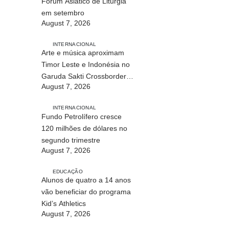
Fórum Asiático de Liturgia
em setembro
August 7, 2026
INTERNACIONAL
Arte e música aproximam
Timor Leste e Indonésia no
Garuda Sakti Crossborder
August 7, 2026
Fest 2026
INTERNACIONAL
Fundo Petrolífero cresce
120 milhões de dólares no
segundo trimestre
August 7, 2026
EDUCAÇÃO
Alunos de quatro a 14 anos
vão beneficiar do programa
Kid’s Athletics
August 7, 2026