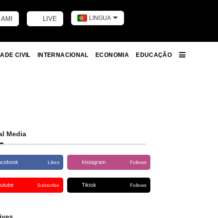
LINGUA
 AMI
LIVE
Toggle dark m
ADE CIVIL
INTERNACIONAL
ECONOMIA
EDUCAÇÃO
More
al Media
acebook
Instagram
Likes
Follows
outube
Tiktok
Subscribe
Follows
ives