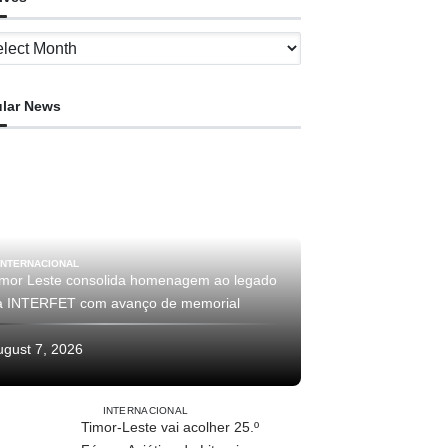
ves
lar News
INTERNACIONAL
imor Leste consolida homenagem ao legado
a INTERFET com avanço de memorial
ugust 7, 2026
INTERNACIONAL
Timor-Leste vai acolher 25.º