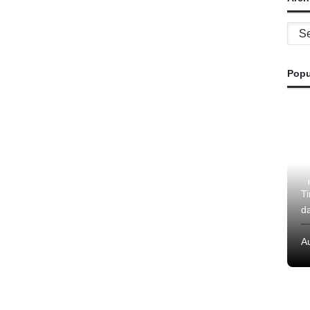
Archi
Popu
T
d
A