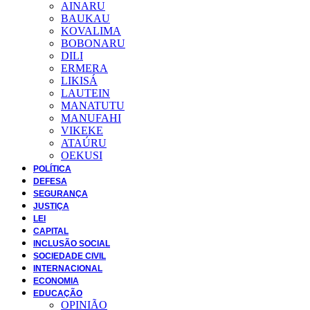
AINARU
BAUKAU
KOVALIMA
BOBONARU
DILI
ERMERA
LIKISÁ
LAUTEIN
MANATUTU
MANUFAHI
VIKEKE
ATAÚRU
OEKUSI
POLÍTICA
DEFESA
SEGURANÇA
JUSTIÇA
LEI
CAPITAL
INCLUSÃO SOCIAL
SOCIEDADE CIVIL
INTERNACIONAL
ECONOMIA
EDUCAÇÃO
OPINIÃO