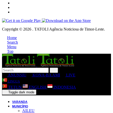
Copyright © 2026 . TATOLI Agência Noticiosa de Timor-Leste.
Home
Search
Menu
Top
ANUNSIU
KONA-BA AMI
LIVE
LINGUA
TETUN
ENGLISH
INDONESIA
Toggle dark mode
VARANDA
MUNICÍPIO
AILEU