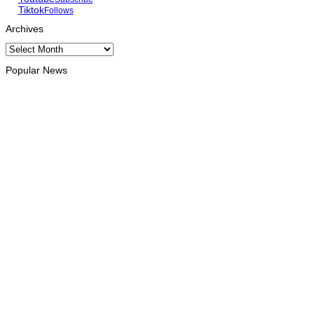
Tiktok
Follows
Archives
Archives
Popular News
INTERNACIONAL
Trump diz que EUA estão a aumentar pressão económica
sobre Irão
August 10, 2026
HEADLINE
UNAIDS: Novo antirretroviral mensal entra na fase final de
ensaios clínicos
August 10, 2026
HEADLINE