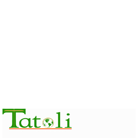
Governo e Polícia Federal Australiana ampliam combate à
exploração infantil online
August 10, 2026
EDUCAÇÃO
Livro Cinquenta Anos de Independência retrata trajetória de
Timor-Leste
August 10, 2026
INTERNACIONAL
Chuvas e inundações nas Filipinas provocam oito mortos e
afetam 486 mil pessoas
August 10, 2026