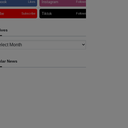
book
Instagram
Likes
Follows
ube
Tiktok
Subscribe
Follows
ives
ves
lar News
INTERNACIONAL
tletas timorenses e chineses dominam a
ratona Internacional de Díli