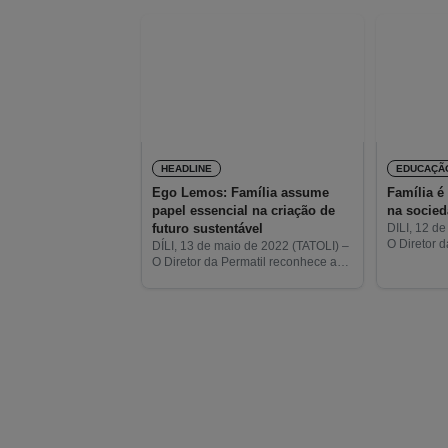
HEADLINE
EDUCAÇÃ
Ego Lemos: Família assume
Família é
papel essencial na criação de
na socie
futuro sustentável
DILI, 12 d
O Diretor 
DÍLI, 13 de maio de 2022 (TATOLI) –
Paz, Demet
O Diretor da Permatil reconhece a
considera q
importância que a família assume
vital da so
na preservação ambiental e na
criação de um futuro sustentável