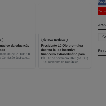
Face
Yout
Arch
Archi
O
ÚLTIMAS NOTÍCIAS
 núcleo da educação
Presidente Lú Olo promulga
dade
decreto-lei de incentivo
Popu
financeiro extraordinário para
e maio de 2022 (TATOLI) –
da Comissão Justiça e
sucos
DÍLI, 16 de novembro 2020 (TATOLI)
rio da Conceição Xavier,
– O Presidente da República,
ue a família é a célula
Francisco Guterres ‘Lú’ Olo,
ciedade,
promulgou hoje o decreto-lei de
incentivo financeiro extraordinário
destinado aos sucos.
A
Ma