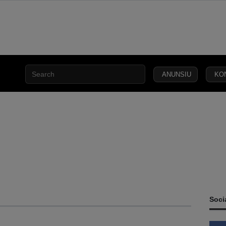
ANUNSIU
KO
INCLUSÃO
ESA
SEGURANÇA
JUSTIÇA
LEI
CAPITAL
SOCIAL
C
Soci