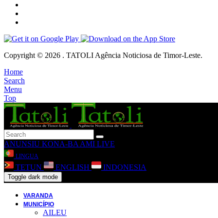
Copyright © 2026 . TATOLI Agência Noticiosa de Timor-Leste.
Home
Search
Menu
Top
ANUNSIU
KONA-BA AMI
LIVE
LINGUA
TETUN
ENGLISH
INDONESIA
Toggle dark mode
VARANDA
MUNICÍPIO
AILEU