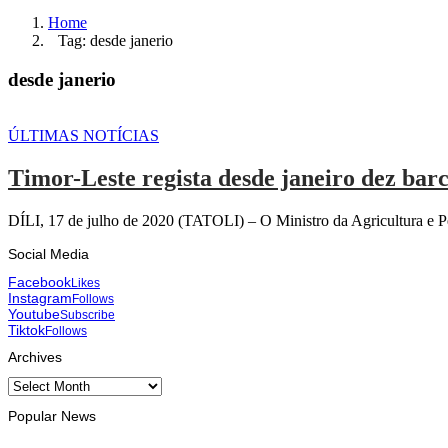
Home
Tag: desde janerio
desde janerio
ÚLTIMAS NOTÍCIAS
Timor-Leste regista desde janeiro dez bar
DÍLI, 17 de julho de 2020 (TATOLI) – O Ministro da Agricultura e Pesc
Social Media
Facebook
Likes
Instagram
Follows
Youtube
Subscribe
Tiktok
Follows
Archives
Archives
Popular News