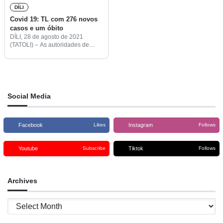
DÍLI
Covid 19: TL com 276 novos
casos e um óbito
DÍLI, 28 de agosto de 2021
(TATOLI) – As autoridades de
saúde timorenses registaram hoje
mais um óbito e 276 novos casos
de covid-19, bem como 125
recuperações.
Social Media
Facebook
Instagram
Likes
Follows
Youtube
Tiktok
Subscribe
Follows
Archives
Archives