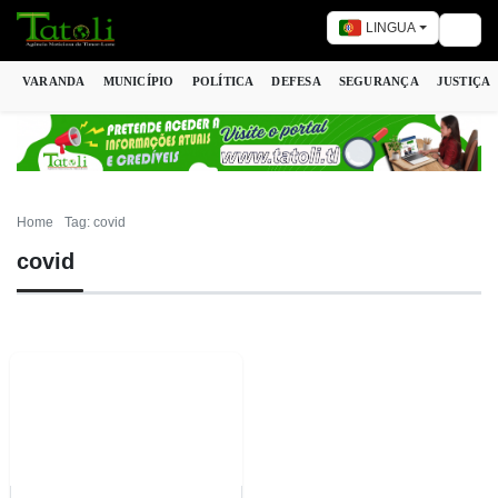
LINGUA
Togg
VARANDA
MUNICÍPIO
POLÍTICA
DEFESA
SEGURANÇA
JUSTIÇA
Home
Tag: covid
covid