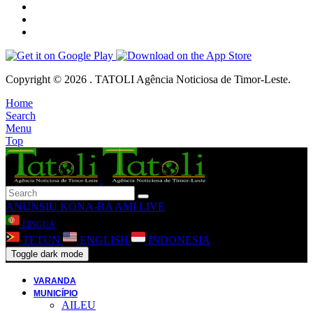
Copyright © 2026 . TATOLI Agência Noticiosa de Timor-Leste.
Home
Search
Menu
Top
ANUNSIU
KONA-BA AMI
LIVE
LINGUA
TETUN
ENGLISH
INDONESIA
Toggle dark mode
VARANDA
MUNICÍPIO
AILEU