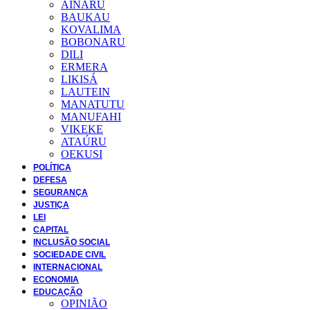
AINARU
BAUKAU
KOVALIMA
BOBONARU
DILI
ERMERA
LIKISÁ
LAUTEIN
MANATUTU
MANUFAHI
VIKEKE
ATAÚRU
OEKUSI
POLÍTICA
DEFESA
SEGURANÇA
JUSTIÇA
LEI
CAPITAL
INCLUSÃO SOCIAL
SOCIEDADE CIVIL
INTERNACIONAL
ECONOMIA
EDUCAÇÃO
OPINIÃO