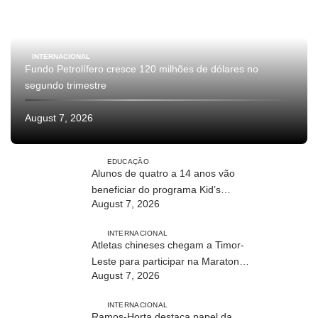
INTERNACIONAL
Fundo Petrolífero cresce 120 milhões de dólares no
segundo trimestre
August 7, 2026
EDUCAÇÃO
Alunos de quatro a 14 anos vão
beneficiar do programa Kid’s
August 7, 2026
Athletics
INTERNACIONAL
Atletas chineses chegam a Timor-
Leste para participar na Maratona
August 7, 2026
Internacional de Díli 2026
INTERNACIONAL
Ramos-Horta destaca papel da