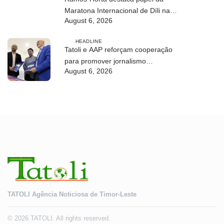
Maratona Internacional de Díli na
August 6, 2026
mobilização da juventude
HEADLINE
Tatoli e AAP reforçam cooperação
para promover jornalismo
August 6, 2026
profissional em Timor-Leste
TATOLI Agência Noticiosa de Timor-Leste
© 2026 TATOLI. All rights reserved.