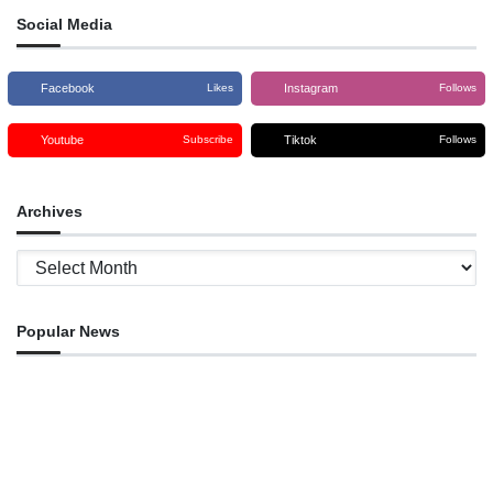
Leste, grau Medalha de
Social Media
Facebook
Instagram
Likes
Follows
Youtube
Tiktok
Subscribe
Follows
Archives
Archives
Popular News