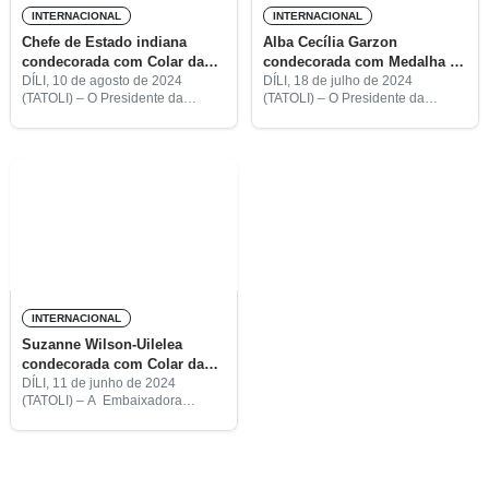
INTERNACIONAL
INTERNACIONAL
Chefe de Estado indiana
Alba Cecília Garzon
condecorada com Colar da
condecorada com Medalha de
Ordem de Timor-Leste
Mérito
DÍLI, 10 de agosto de 2024
DÍLI, 18 de julho de 2024
(TATOLI) – O Presidente da
(TATOLI) – O Presidente da
República, José Ramos Horta,
República, José Ramos Horta,
condecorou a sua homóloga
condecorou a Representante
indiana, Droupadi Murmu, com o
Programa Alimentar Mundial
Colar da Ordem de Timor-Leste
(PAM) em Timor-Leste, Alba
como
Cecília Garzon, com Medalha de
Mérito e
INTERNACIONAL
Suzanne Wilson-Uilelea
condecorada com Colar da
Ordem de Timor-Leste
DÍLI, 11 de junho de 2024
(TATOLI) – A Embaixadora
adjunta da Austrália,
Suzanne Wilson-Uilelea, foi
condecorada pelo Presidente da
República, José Ramos Horta,
com o Colar da Ordem de Timor-