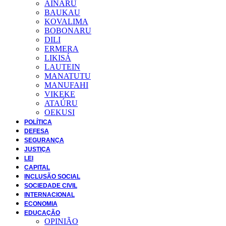
AINARU
BAUKAU
KOVALIMA
BOBONARU
DILI
ERMERA
LIKISÁ
LAUTEIN
MANATUTU
MANUFAHI
VIKEKE
ATAÚRU
OEKUSI
POLÍTICA
DEFESA
SEGURANÇA
JUSTIÇA
LEI
CAPITAL
INCLUSÃO SOCIAL
SOCIEDADE CIVIL
INTERNACIONAL
ECONOMIA
EDUCAÇÃO
OPINIÃO