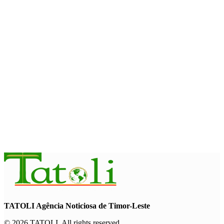
com avanço de memorial
August 7, 2026
INTERNACIONAL
Timor-Leste vai acolher 25.º Fórum Asiático de Liturgia em
setembro
August 7, 2026
INTERNACIONAL
Arte e música aproximam Timor Leste e Indonésia no Garuda
Sakti Crossborder Fest 2026
August 7, 2026
TATOLI Agência Noticiosa de Timor-Leste
© 2026 TATOLI. All rights reserved.