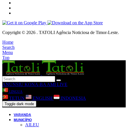
Copyright © 2026 . TATOLI Agência Noticiosa de Timor-Leste.
Home
Search
Menu
Top
ANUNSIU
KONA-BA AMI
LIVE
LINGUA
TETUN
ENGLISH
INDONESIA
Toggle dark mode
VARANDA
MUNICÍPIO
AILEU