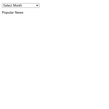
Archives
Popular News
INTERNACIONAL
Atletas timorenses e chineses dominam a Maratona
Internacional de Díli
August 8, 2026
DESPORTO
Associação Asiática de Atletismo quer acompanhar evolução
da modalidade em Timor Leste
August 7, 2026
INTERNACIONAL
Timor Leste consolida homenagem ao legado da INTERFET