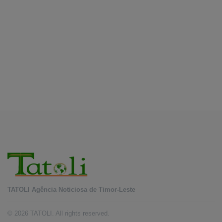
Livro Cinquenta Anos de Independência retrata
trajetória de Timor-Leste
August 10, 2026
INTERNACIONAL
Chuvas e inundações nas Filipinas provocam
oito mortos e afetam 486 mil pessoas
August 10, 2026
TATOLI Agência Noticiosa de Timor-Leste
© 2026 TATOLI. All rights reserved.