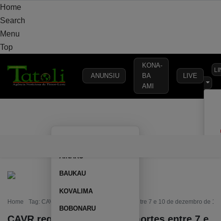
Home
Search
Menu
Top
KONA-
L
ANUNSIU
BA
LIVE
AMI
VARANDA
MUNICÍPIO
POLÍTICA
DEFESA
SEGURANÇA
AILEU
VARANDA
MUNICÍPIO
POLÍTICA
DEFESA
SEGURAN
AINARU
BAUKAU
KOVALIMA
Home
Tag: CAVR regista mais de 200 mortes entre 7 e 10 de dezembro de 197
BOBONARU
CAVR regista mais de 200 mortes entre 7 e