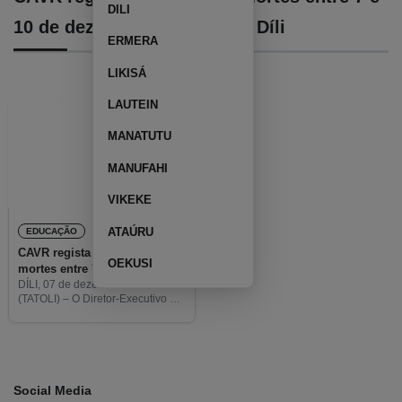
DILI
10 de dezembro de 1975 em Díli
ERMERA
LIKISÁ
LAUTEIN
MANATUTU
MANUFAHI
VIKEKE
ATAÚRU
EDUCAÇÃO
CAVR regista mais de 200
OEKUSI
mortes entre 7 e 10 de
dezembro de 1975 em Díli
DÍLI, 07 de dezembro de 2020
(TATOLI) – O Diretor-Executivo do
Centro Nacional Chega (CNC),
Hugo Maria Fernandes, disse que
a Comissão de Acolhimento,
Verdade e Reconciliação (CAVR)
de
Social Media