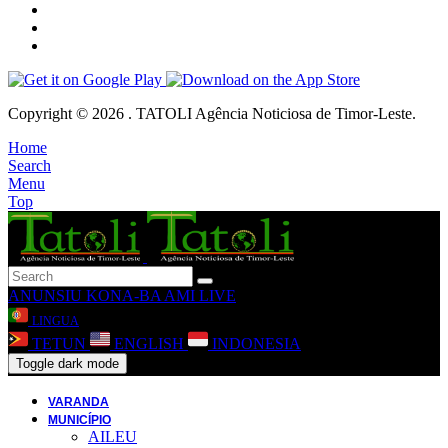
Copyright © 2026 . TATOLI Agência Noticiosa de Timor-Leste.
Home
Search
Menu
Top
ANUNSIU
KONA-BA AMI
LIVE
LINGUA
TETUN
ENGLISH
INDONESIA
Toggle dark mode
VARANDA
MUNICÍPIO
AILEU