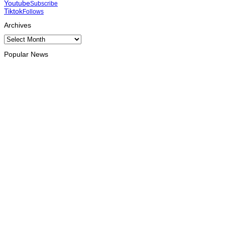
Youtube
Subscribe
Tiktok
Follows
Archives
Archives
Popular News
INTERNACIONAL
Atletas timorenses e chineses dominam a Maratona
Internacional de Díli
August 8, 2026
INTERNACIONAL
Timor Leste consolida homenagem ao legado da INTERFET
com avanço de memorial
August 7, 2026
INTERNACIONAL