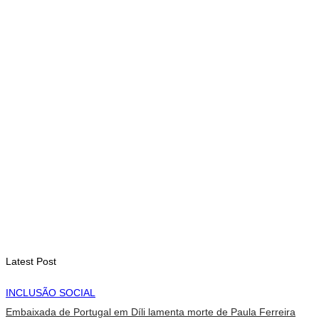
Timor-Leste vai acolher 25.º Fórum Asiático de Liturgia em
setembro
August 7, 2026
INTERNACIONAL
Arte e música aproximam Timor Leste e Indonésia no Garuda
Sakti Crossborder Fest 2026
August 7, 2026
INTERNACIONAL
Fundo Petrolífero cresce 120 milhões de dólares no segundo
trimestre
August 7, 2026
Latest Post
INCLUSÃO SOCIAL
Embaixada de Portugal em Díli lamenta morte de Paula Ferreira