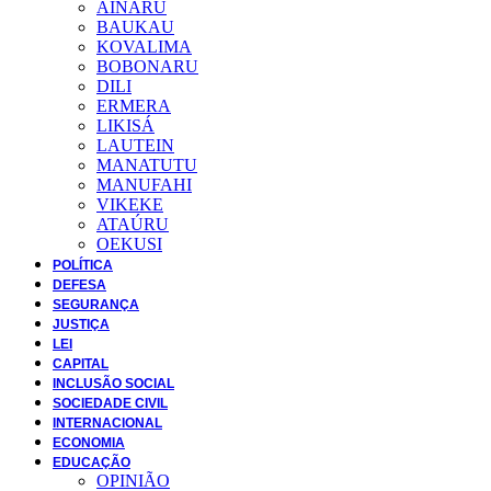
AINARU
BAUKAU
KOVALIMA
BOBONARU
DILI
ERMERA
LIKISÁ
LAUTEIN
MANATUTU
MANUFAHI
VIKEKE
ATAÚRU
OEKUSI
POLÍTICA
DEFESA
SEGURANÇA
JUSTIÇA
LEI
CAPITAL
INCLUSÃO SOCIAL
SOCIEDADE CIVIL
INTERNACIONAL
ECONOMIA
EDUCAÇÃO
OPINIÃO