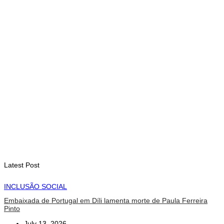
milhões de pessoas até 2027
August 6, 2026
INTERNACIONAL
Contingente militar australiano chega a Díli para participar na
Maratona Internacional de 2026
August 6, 2026
Latest Post
INCLUSÃO SOCIAL
Embaixada de Portugal em Díli lamenta morte de Paula Ferreira
Pinto
July 13, 2026