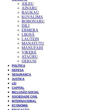
AILEU
AINARU
BAUKAU
KOVALIMA
BOBONARU
DILI
ERMERA
LIKISÁ
LAUTEIN
MANATUTU
MANUFAHI
VIKEKE
ATAÚRU
OEKUSI
POLÍTICA
DEFESA
SEGURANÇA
JUSTIÇA
LEI
CAPITAL
INCLUSÃO SOCIAL
SOCIEDADE CIVIL
INTERNACIONAL
ECONOMIA
EDUCAÇÃO