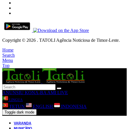
Copyright © 2026 . TATOLI Agência Noticiosa de Timor-Leste.
Home
Search
Menu
Top
ANUNSIU
KONA-BA AMI
LIVE
LINGUA
TETUN
ENGLISH
INDONESIA
Toggle dark mode
VARANDA
MUNICÍPIO