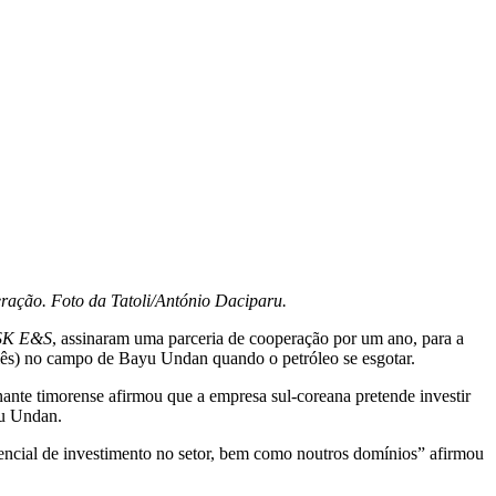
ração. Foto da Tatoli/António Daciparu.
SK E&S
, assinaram uma parceria de cooperação por um ano, para a
s) no campo de Bayu Undan quando o petróleo se esgotar.
nante timorense afirmou que a empresa sul-coreana pretende investir
yu Undan.
tencial de investimento no setor, bem como noutros domínios” afirmou