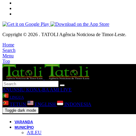
Copyright © 2026 . TATOLI Agência Noticiosa de Timor-Leste.
Home
Search
Menu
Top
ANUNSIU
KONA-BA AMI
LIVE
LINGUA
TETUN
ENGLISH
INDONESIA
Toggle dark mode
VARANDA
MUNICÍPIO
AILEU