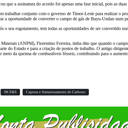
u que a assinatura do acordo foi apenas uma fase inicial, pois as duas 
m trabalhar conjunto com o governo de Timor-Leste para realizar o pr
rar a oportunidade de converter o campo de gás de Bayu-Undan num pr
 o seu esgotamento, tem todas as oportunidades de ser convertido num
 Minerais (ANPM), Florentino Ferreira, tinha dito que quando o campo
rte do Estado e para a criação de postos de trabalho. O antigo dirigente
or meio da queima de combustíveis fósseis, contribuindo para o aumento
SK E&S
Captura e Armazenamento de Carbono