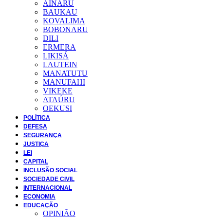
AINARU
BAUKAU
KOVALIMA
BOBONARU
DILI
ERMERA
LIKISÁ
LAUTEIN
MANATUTU
MANUFAHI
VIKEKE
ATAÚRU
OEKUSI
POLÍTICA
DEFESA
SEGURANÇA
JUSTIÇA
LEI
CAPITAL
INCLUSÃO SOCIAL
SOCIEDADE CIVIL
INTERNACIONAL
ECONOMIA
EDUCAÇÃO
OPINIÃO