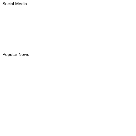
Social Media
Facebook
Likes
Instagram
Follows
Youtube
Subscribe
Tiktok
Follows
Popular News
INTERNACIONAL
PAM: El Niño pode agravar insegurança alimentar de mais 49
milhões de pessoas até 2027
August 6, 2026
INTERNACIONAL
Contingente militar australiano
chega a Díli para participar na