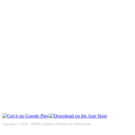
INCLUSÃO SOCIAL
SOCIEDADE CIVIL
INTERNACIONAL
ECONOMIA
EDUCAÇÃO
SAÚDE
MULTIMÉDIA
DESPORTO
Copyright © 2026 . TATOLI Agência Noticiosa de Timor-Leste.