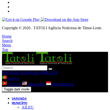
Copyright © 2026 . TATOLI Agência Noticiosa de Timor-Leste.
Home
Search
Menu
Top
ANUNSIU
KONA-BA AMI
LIVE
LINGUA
TETUN
ENGLISH
INDONESIA
Toggle dark mode
VARANDA
MUNICÍPIO
AILEU