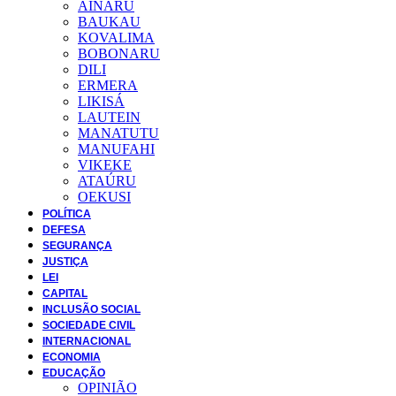
AINARU
BAUKAU
KOVALIMA
BOBONARU
DILI
ERMERA
LIKISÁ
LAUTEIN
MANATUTU
MANUFAHI
VIKEKE
ATAÚRU
OEKUSI
POLÍTICA
DEFESA
SEGURANÇA
JUSTIÇA
LEI
CAPITAL
INCLUSÃO SOCIAL
SOCIEDADE CIVIL
INTERNACIONAL
ECONOMIA
EDUCAÇÃO
OPINIÃO