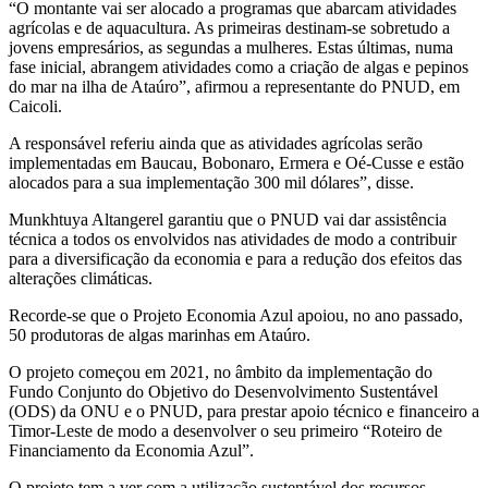
“O montante vai ser alocado a programas que abarcam atividades
agrícolas e de aquacultura. As primeiras destinam-se sobretudo a
jovens empresários, as segundas a mulheres. Estas últimas, numa
fase inicial, abrangem atividades como a criação de algas e pepinos
do mar na ilha de Ataúro”, afirmou a representante do PNUD, em
Caicoli.
A responsável referiu ainda que as atividades agrícolas serão
implementadas em Baucau, Bobonaro, Ermera e Oé-Cusse e estão
alocados para a sua implementação 300 mil dólares”, disse.
Munkhtuya Altangerel garantiu que o PNUD vai dar assistência
técnica a todos os envolvidos nas atividades de modo a contribuir
para a diversificação da economia e para a redução dos efeitos das
alterações climáticas.
Recorde-se que o Projeto Economia Azul apoiou, no ano passado,
50 produtoras de algas marinhas em Ataúro.
O projeto começou em 2021, no âmbito da implementação do
Fundo Conjunto do Objetivo do Desenvolvimento Sustentável
(ODS) da ONU e o PNUD, para prestar apoio técnico e financeiro a
Timor-Leste de modo a desenvolver o seu primeiro “Roteiro de
Financiamento da Economia Azul”.
O projeto tem a ver com a utilização sustentável dos recursos