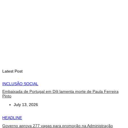
INTERNACIONAL
Timor-Leste vai acolher 25.º Fórum Asiático de Liturgia em
setembro
August 7, 2026
INTERNACIONAL
Arte e música aproximam Timor Leste e Indonésia no Garuda
Sakti Crossborder Fest 2026
August 7, 2026
Latest Post
INCLUSÃO SOCIAL
Embaixada de Portugal em Díli lamenta morte de Paula Ferreira
Pinto
July 13, 2026
HEADLINE
Governo aprova 277 vagas para promoção na Administração