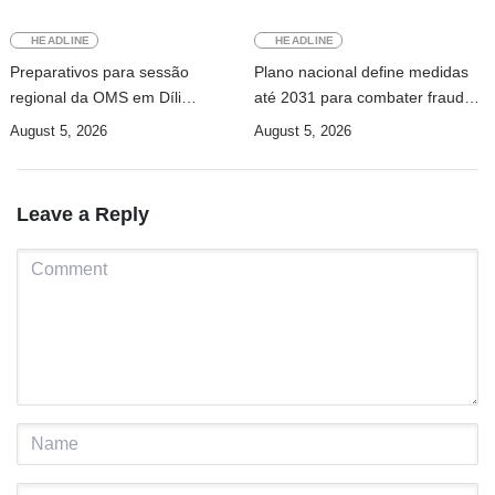
HEADLINE
HEADLINE
Preparativos para sessão
Plano nacional define medidas
regional da OMS em Díli
até 2031 para combater fraude
apresentados ao Conselho de
digital e tráfico de pessoas
August 5, 2026
August 5, 2026
Ministros
Leave a Reply