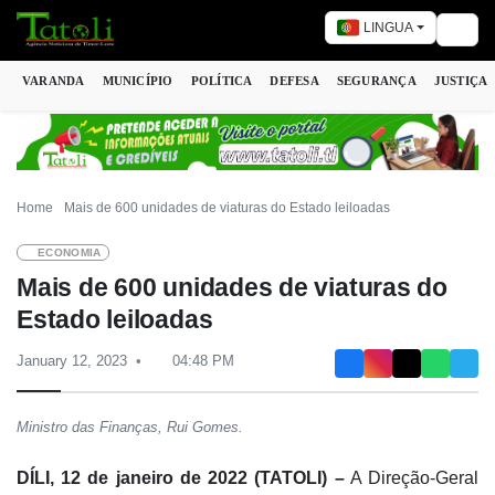
LINGUA
Togg
VARANDA
MUNICÍPIO
POLÍTICA
DEFESA
SEGURANÇA
JUSTIÇA
Home
Mais de 600 unidades de viaturas do Estado leiloadas
ECONOMIA
Mais de 600 unidades de viaturas do
Estado leiloadas
January 12, 2023
04:48 PM
Ministro das Finanças, Rui Gomes.
DÍLI, 12 de janeiro de 2022 (TATOLI) –
A Direção-Geral