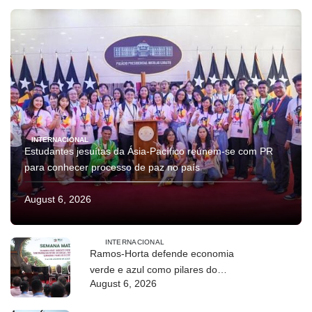
INTERNACIONAL
Estudantes jesuítas da Ásia-Pacífico reúnem-se com PR
para conhecer processo de paz no país
August 6, 2026
INTERNACIONAL
Ramos-Horta defende economia
verde e azul como pilares do
August 6, 2026
desenvolvimento sustentável de
Timor-Leste