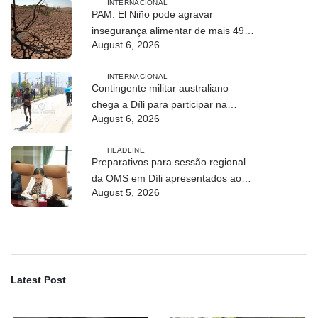
INTERNACIONAL
PAM: El Niño pode agravar
insegurança alimentar de mais 49
August 6, 2026
milhões de pessoas até 2027
INTERNACIONAL
Contingente militar australiano
chega a Díli para participar na
August 6, 2026
Maratona Internacional de 2026
HEADLINE
Preparativos para sessão regional
da OMS em Díli apresentados ao
August 5, 2026
Conselho de Ministros
Latest Post