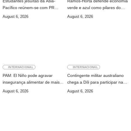
Estudantes jesuítas da Ásia-
Ramos-Horta defende economia
Pacífico reúnem-se com PR
verde e azul como pilares do
para conhecer processo de paz
desenvolvimento sustentável de
August 6, 2026
August 6, 2026
no país
Timor-Leste
INTERNACIONAL
INTERNACIONAL
PAM: El Niño pode agravar
Contingente militar australiano
insegurança alimentar de mais
chega a Díli para participar na
49 milhões de pessoas até 2027
Maratona Internacional de 2026
August 6, 2026
August 6, 2026