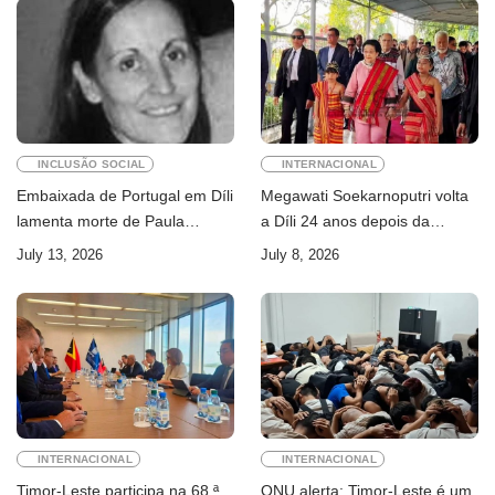
INCLUSÃO SOCIAL
INTERNACIONAL
Embaixada de Portugal em Díli
Megawati Soekarnoputri volta
lamenta morte de Paula
a Díli 24 anos depois da
Ferreira Pinto
primeira visita
July 13, 2026
July 8, 2026
INTERNACIONAL
INTERNACIONAL
Timor-Leste participa na 68.ª
ONU alerta: Timor-Leste é um