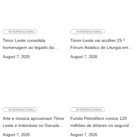
INTERNACIONAL
INTERNACIONAL
Timor Leste consolida
Timor-Leste vai acolher 25.º
homenagem ao legado da
Fórum Asiático de Liturgia em
INTERFET com avanço de
setembro
August 7, 2026
August 7, 2026
memorial
INTERNACIONAL
INTERNACIONAL
Arte e música aproximam Timor
Fundo Petrolífero cresce 120
Leste e Indonésia no Garuda
milhões de dólares no segundo
Sakti Crossborder Fest 2026
trimestre
August 7, 2026
August 7, 2026