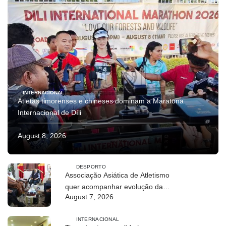
INTERNACIONAL
Atletas timorenses e chineses dominam a Maratona
Internacional de Díli
August 8, 2026
DESPORTO
Associação Asiática de Atletismo
quer acompanhar evolução da
August 7, 2026
modalidade em Timor Leste
INTERNACIONAL