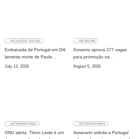
INCLUSÃO SOCIAL
HEADLINE
Embaixada de Portugal em Díli
Governo aprova 277 vagas
lamenta morte de Paula
para promoção na
Ferreira Pinto
Administração Pública
July 13, 2026
August 5, 2026
INTERNACIONAL
INTERNACIONAL
ONU alerta: Timor-Leste é um
Assanami solicita a Portugal