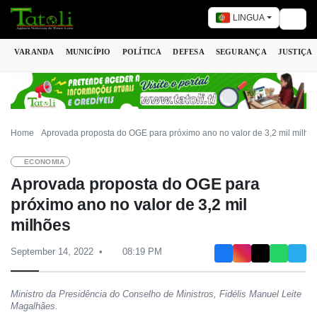
LINGUA
Togg
VARANDA
MUNICÍPIO
POLÍTICA
DEFESA
SEGURANÇA
JUSTIÇA
Home
Aprovada proposta do OGE para próximo ano no valor de 3,2 mil milhõ
ECONOMIA
Aprovada proposta do OGE para
próximo ano no valor de 3,2 mil
milhões
September 14, 2022
08:19 PM
Ministro da Presidência do Conselho de Ministros, Fidélis Manuel Leite
Magalhães.