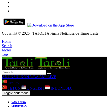
Copyright © 2026 . TATOLI Agência Noticiosa de Timor-Leste.
Home
Search
Menu
Top
ANUNSIU
KONA-BA AMI
LIVE
LINGUA
TETUN
ENGLISH
INDONESIA
Toggle dark mode
VARANDA
MUNICÍPIO