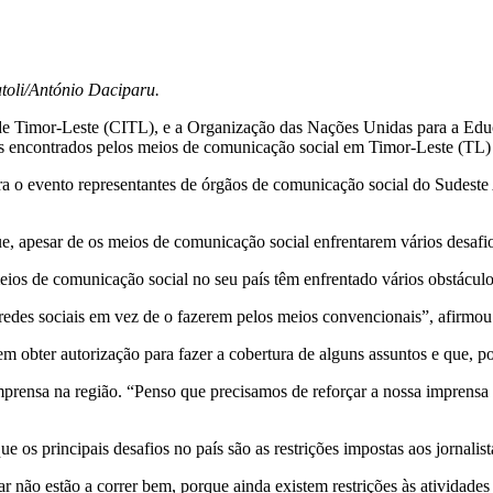
toli/António Daciparu.
 Timor-Leste (CITL), e a Organização das Nações Unidas para a Educaçã
s encontrados pelos meios de comunicação social em Timor-Leste (TL) 
ra o evento representantes de órgãos de comunicação social do Sudeste A
e, apesar de os meios de comunicação social enfrentarem vários desafio
eios de comunicação social no seu país têm enfrentado vários obstáculo
 nas redes sociais em vez de o fazerem pelos meios convencionais”, afir
m obter autorização para fazer a cobertura de alguns assuntos e que, por 
e imprensa na região. “Penso que precisamos de reforçar a nossa impre
os principais desafios no país são as restrições impostas aos jornalista
ão estão a correr bem, porque ainda existem restrições às atividades