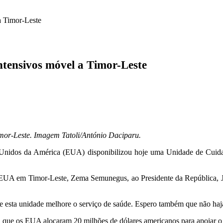
a Timor-Leste
tensivos móvel a Timor-Leste
mor-Leste. Imagem Tatoli/António Daciparu.
nidos da América (EUA) disponibilizou hoje uma Unidade de Cuidados
 EUA em Timor-Leste, Zema Semunegus, ao Presidente da República, J
esta unidade melhore o serviço de saúde. Espero também que não haja
 os EUA alocaram 20 milhões de dólares americanos para apoiar o Min