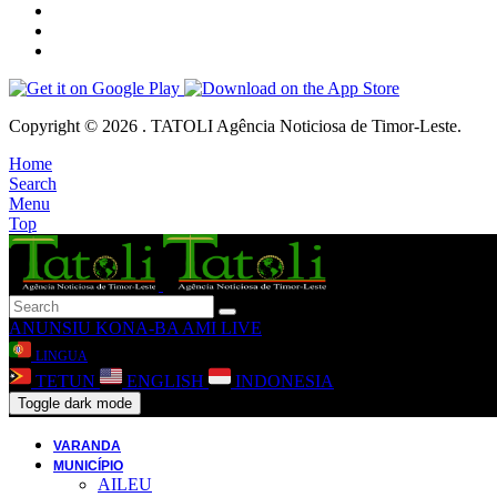
Copyright © 2026 . TATOLI Agência Noticiosa de Timor-Leste.
Home
Search
Menu
Top
ANUNSIU
KONA-BA AMI
LIVE
LINGUA
TETUN
ENGLISH
INDONESIA
Toggle dark mode
VARANDA
MUNICÍPIO
AILEU