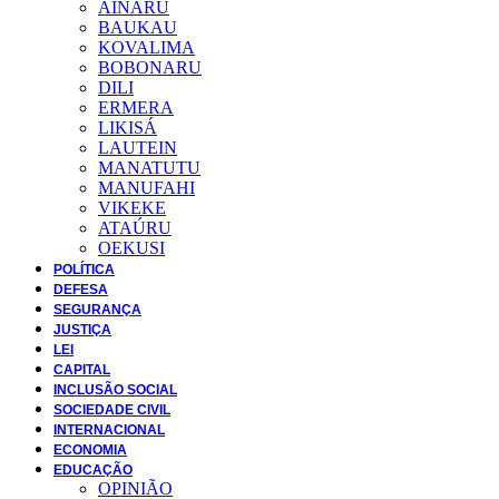
AINARU
BAUKAU
KOVALIMA
BOBONARU
DILI
ERMERA
LIKISÁ
LAUTEIN
MANATUTU
MANUFAHI
VIKEKE
ATAÚRU
OEKUSI
POLÍTICA
DEFESA
SEGURANÇA
JUSTIÇA
LEI
CAPITAL
INCLUSÃO SOCIAL
SOCIEDADE CIVIL
INTERNACIONAL
ECONOMIA
EDUCAÇÃO
OPINIÃO