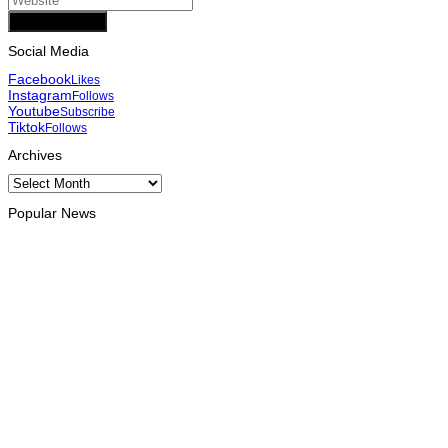
Add Comment
Social Media
Facebook
Likes
Instagram
Follows
Youtube
Subscribe
Tiktok
Follows
Archives
Archives
Popular News
INTERNACIONAL
Atletas timorenses e chineses dominam a Maratona
Internacional de Díli
August 8, 2026
DESPORTO