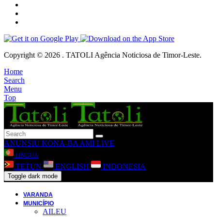
Copyright © 2026 . TATOLI Agência Noticiosa de Timor-Leste.
Home
Search
Menu
Top
ANUNSIU
KONA-BA AMI
LIVE
LINGUA
TETUN
ENGLISH
INDONESIA
Toggle dark mode
VARANDA
MUNICÍPIO
AILEU