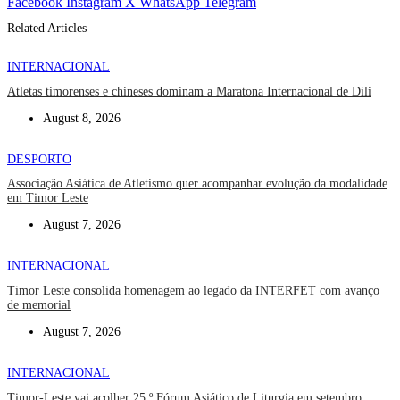
Facebook
Instagram
X
WhatsApp
Telegram
Related Articles
INTERNACIONAL
Atletas timorenses e chineses dominam a Maratona Internacional de Díli
August 8, 2026
DESPORTO
Associação Asiática de Atletismo quer acompanhar evolução da modalidade
em Timor Leste
August 7, 2026
INTERNACIONAL
Timor Leste consolida homenagem ao legado da INTERFET com avanço
de memorial
August 7, 2026
INTERNACIONAL
Timor-Leste vai acolher 25.º Fórum Asiático de Liturgia em setembro