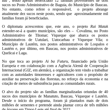
Ida
, tendo apenas beneficiado 12 famílias provenientes de dois
sucos no Posto Administrativo de Baguia, do Município de Baucau.
No entanto, como refere o responsável, o projeto abrange
atualmente dez sucos neste posto, sendo que aproximadamente mil
famílias foram já beneficiadas.
O diplomata acrescentou que, este ano, o projeto
Rai Matak
estender-se-á a quatro municípios, são eles – Covalima, no Posto
Administrativo de Tilomar; Viqueque que abarca os postos
administrativos de Uatulari, Uatocarbau e Viqueque Vila; o
Município de Lautém, nos postos administrativos de Lospalos e
Lautém e, por último, em Baucau, nos postos administrativos de
Quelicai e Laga.
No que toca ao projeto
Ai ba Futuru
, financiado pela União
Europeia e em colaboração com a Agência Alemã de Cooperação
Internacional (GIZ, em alemão), a organização tem vindo a trabalhar
com as autoridades timorenses e agricultores com o propósito de
auxiliar na preservação das florestas, no reforço da economia e na
criação de meios de subsistência para as comunidades rurais.
O alvo do projeto são as famílias marginalizadas oriundas de 40
sucos dos municípios de Manatuto, Baucau, Viqueque e Lautém.
Desde o início do programa, foram já plantados mais de dois
milhões de sementes e pretende ainda plantar cerca de três milhões
de árvores em Timor-Leste até final de 2022.