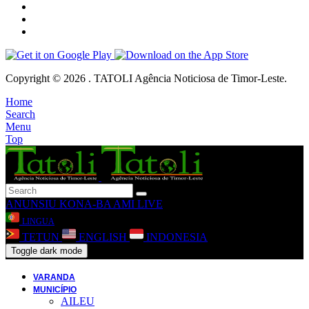
Copyright © 2026 . TATOLI Agência Noticiosa de Timor-Leste.
Home
Search
Menu
Top
ANUNSIU
KONA-BA AMI
LIVE
LINGUA
TETUN
ENGLISH
INDONESIA
Toggle dark mode
VARANDA
MUNICÍPIO
AILEU