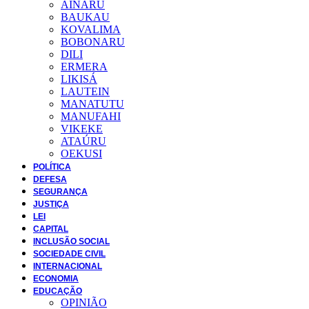
AINARU
BAUKAU
KOVALIMA
BOBONARU
DILI
ERMERA
LIKISÁ
LAUTEIN
MANATUTU
MANUFAHI
VIKEKE
ATAÚRU
OEKUSI
POLÍTICA
DEFESA
SEGURANÇA
JUSTIÇA
LEI
CAPITAL
INCLUSÃO SOCIAL
SOCIEDADE CIVIL
INTERNACIONAL
ECONOMIA
EDUCAÇÃO
OPINIÃO