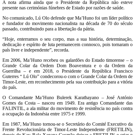
A nota afirma ainda que o Presidente da República não esteve
presente nas cerimónias fúnebres de Estado por razões de saúde.
No comunicado, Lú Olo defende que Ma’Huno foi um líder político
e fundador do movimento nacionalista na década de 70 do século
passado, contribuindo para a libertação da pátria.
“Hoje, enterramos o seu corpo, mas a sua história, determinação,
dedicação e espírito de luta permanecem connosco, pois tornaram o
país livre e independente”, recorda.
Em 2006, Ma’Huno recebeu os galardões do Estado timorense – o
Grande Colar da Ordem Dom Boaventura e o da Ordem da
Guerrilha – e em 2018, o Presidente da República Francisco
Guterres “ Lú Olo” condecorou-o com o Grande Colar da Ordem de
Timor-Leste, em reconhecimento pela sua contribuição para a vitória
do país.
O Comandante Ma’Huno Bulerek Karathayano – José António
Gomes da Costa – nasceu em 1949. Era antigo Comandante das
FALINTIL, a ala militar do movimento de resistência no país contra
a ocupação da Indonésia entre 1975 e 1999.
Em 1987, Ma’Huno tornou-se o Secretário do Comité Executivo da
Frente Revolucionária de Timor-Leste Independente (FRETILIN),
depois de Kay Rala Xanana Gusmão deixar a FRETILIN e criar o