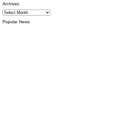
Archives
Archives
Popular News
INTERNACIONAL
Atletas timorenses e chineses dominam a Maratona
Internacional de Díli
August 8, 2026
INTERNACIONAL