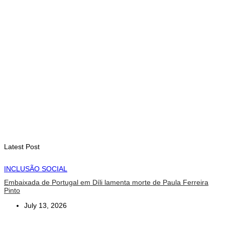
INTERNACIONAL
Arte e música aproximam Timor Leste e Indonésia no Garuda
Sakti Crossborder Fest 2026
August 7, 2026
INTERNACIONAL
Fundo Petrolífero cresce 120 milhões de dólares no segundo
trimestre
August 7, 2026
Latest Post
INCLUSÃO SOCIAL
Embaixada de Portugal em Díli lamenta morte de Paula Ferreira
Pinto
July 13, 2026