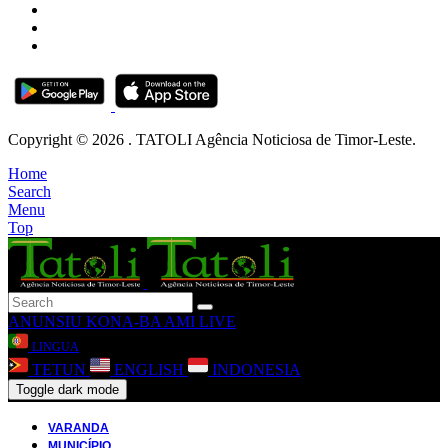
Copyright © 2026 . TATOLI Agência Noticiosa de Timor-Leste.
Home
Search
Menu
Top
ANUNSIU
KONA-BA AMI
LIVE
LINGUA
TETUN
ENGLISH
INDONESIA
Toggle dark mode
VARANDA
MUNICÍPIO