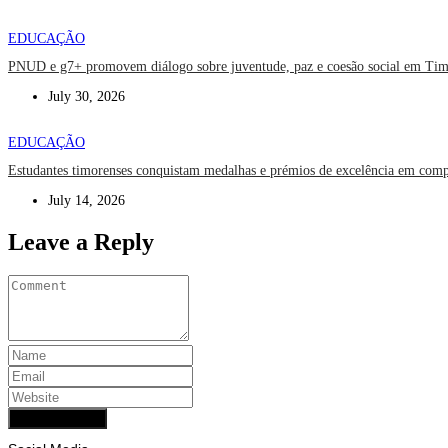
EDUCAÇÃO
PNUD e g7+ promovem diálogo sobre juventude, paz e coesão social em Tim
July 30, 2026
EDUCAÇÃO
Estudantes timorenses conquistam medalhas e prémios de excelência em compet
July 14, 2026
Leave a Reply
Add Comment