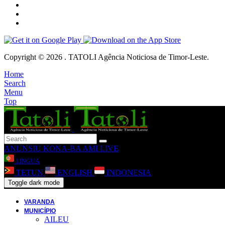
Copyright © 2026 . TATOLI Agência Noticiosa de Timor-Leste.
Home
Search
Menu
Top
ANUNSIU
KONA-BA AMI
LIVE
LINGUA
TETUN
ENGLISH
INDONESIA
Toggle dark mode
VARANDA
MUNICÍPIO
AILEU