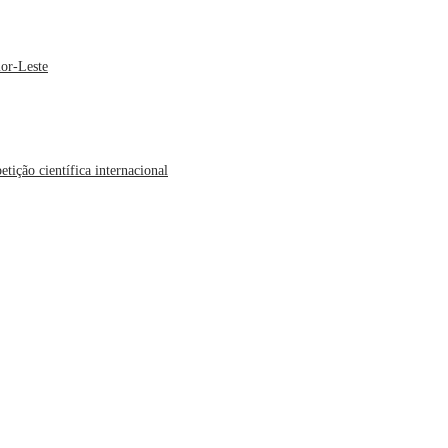
or-Leste
ição científica internacional