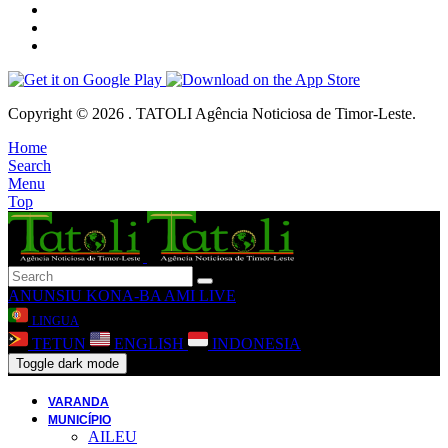
Copyright © 2026 . TATOLI Agência Noticiosa de Timor-Leste.
Home
Search
Menu
Top
ANUNSIU
KONA-BA AMI
LIVE
LINGUA
TETUN
ENGLISH
INDONESIA
Toggle dark mode
VARANDA
MUNICÍPIO
AILEU