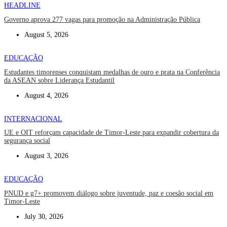
HEADLINE
Governo aprova 277 vagas para promoção na Administração Pública
August 5, 2026
EDUCAÇÃO
Estudantes timorenses conquistam medalhas de ouro e prata na Conferência
da ASEAN sobre Liderança Estudantil
August 4, 2026
INTERNACIONAL
UE e OIT reforçam capacidade de Timor-Leste para expandir cobertura da
segurança social
August 3, 2026
EDUCAÇÃO
PNUD e g7+ promovem diálogo sobre juventude, paz e coesão social em
Timor-Leste
July 30, 2026