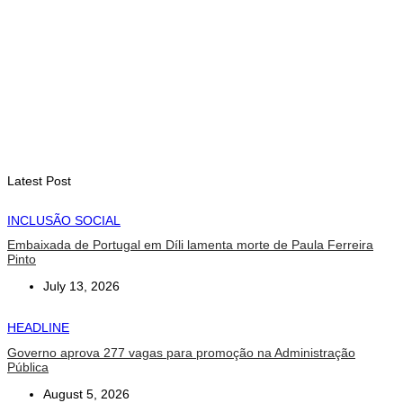
Fundo Petrolífero cresce 120 milhões de dólares no segundo
trimestre
August 7, 2026
EDUCAÇÃO
Alunos de quatro a 14 anos vão beneficiar do programa Kid’s
Athletics
August 7, 2026
Latest Post
INCLUSÃO SOCIAL
Embaixada de Portugal em Díli lamenta morte de Paula Ferreira
Pinto
July 13, 2026
HEADLINE
Governo aprova 277 vagas para promoção na Administração
Pública
August 5, 2026