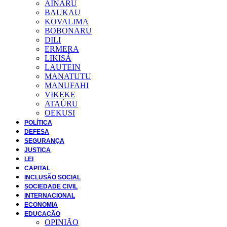
AINARU
BAUKAU
KOVALIMA
BOBONARU
DILI
ERMERA
LIKISÁ
LAUTEIN
MANATUTU
MANUFAHI
VIKEKE
ATAÚRU
OEKUSI
POLÍTICA
DEFESA
SEGURANÇA
JUSTIÇA
LEI
CAPITAL
INCLUSÃO SOCIAL
SOCIEDADE CIVIL
INTERNACIONAL
ECONOMIA
EDUCAÇÃO
OPINIÃO