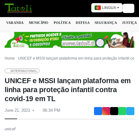
LINGUA
Togg
VARANDA
MUNICÍPIO
POLÍTICA
DEFESA
SEGURANÇA
JUSTIÇA
Home
UNICEF e MSSI lançam plataforma em linha para proteção infantil cont
INTERNACIONAL
UNICEF e MSSI lançam plataforma em
linha para proteção infantil contra
covid-19 em TL
June 21, 2021
06:34 PM
unicef