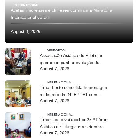
INTERNACIONAL
Atletas timorenses e chineses dominam a Maratona
Internacional de Díli
August 8, 2026
DESPORTO
Associação Asiática de Atletismo
quer acompanhar evolução da
August 7, 2026
modalidade em Timor Leste
INTERNACIONAL
Timor Leste consolida homenagem
ao legado da INTERFET com
August 7, 2026
avanço de memorial
INTERNACIONAL
Timor-Leste vai acolher 25.º Fórum
Asiático de Liturgia em setembro
August 7, 2026