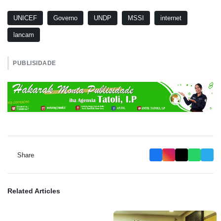
UNICEF
Governo
UNDP
MSSI
internet
lancam
PUBLISIDADE
Share
Related Articles