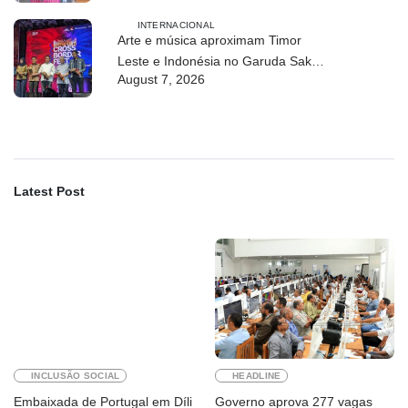
INTERNACIONAL
Arte e música aproximam Timor
Leste e Indonésia no Garuda Sakti
August 7, 2026
Crossborder Fest 2026
Latest Post
INCLUSÃO SOCIAL
HEADLINE
Embaixada de Portugal em Díli
Governo aprova 277 vagas