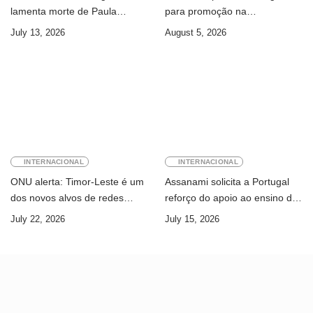
lamenta morte de Paula
para promoção na
Ferreira Pinto
Administração Pública
July 13, 2026
August 5, 2026
INTERNACIONAL
INTERNACIONAL
ONU alerta: Timor-Leste é um
Assanami solicita a Portugal
dos novos alvos de redes
reforço do apoio ao ensino da
internacionais de cibercrime
língua portuguesa e ao ensino
July 22, 2026
July 15, 2026
superior