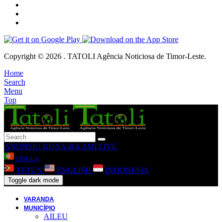
Copyright © 2026 . TATOLI Agência Noticiosa de Timor-Leste.
Home
Search
Menu
Top
ANUNSIU
KONA-BA AMI
LIVE
LINGUA
TETUN
ENGLISH
INDONESIA
Toggle dark mode
VARANDA
MUNICÍPIO
AILEU