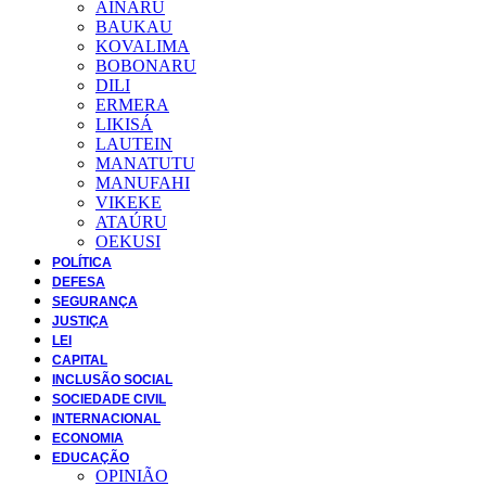
AINARU
BAUKAU
KOVALIMA
BOBONARU
DILI
ERMERA
LIKISÁ
LAUTEIN
MANATUTU
MANUFAHI
VIKEKE
ATAÚRU
OEKUSI
POLÍTICA
DEFESA
SEGURANÇA
JUSTIÇA
LEI
CAPITAL
INCLUSÃO SOCIAL
SOCIEDADE CIVIL
INTERNACIONAL
ECONOMIA
EDUCAÇÃO
OPINIÃO