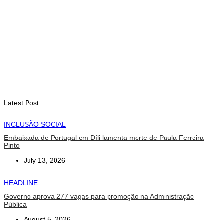
Fundo Petrolífero cresce 120 milhões de dólares no segundo
trimestre
August 7, 2026
EDUCAÇÃO
Alunos de quatro a 14 anos vão beneficiar do programa Kid’s
Athletics
August 7, 2026
Latest Post
INCLUSÃO SOCIAL
Embaixada de Portugal em Díli lamenta morte de Paula Ferreira
Pinto
July 13, 2026
HEADLINE
Governo aprova 277 vagas para promoção na Administração
Pública
August 5, 2026