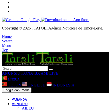
Copyright © 2026 . TATOLI Agência Noticiosa de Timor-Leste.
Home
Search
Menu
Top
ANUNSIU
KONA-BA AMI
LIVE
LINGUA
TETUN
ENGLISH
INDONESIA
Toggle dark mode
VARANDA
MUNICÍPIO
AILEU