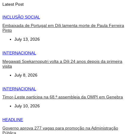
August 6, 2026
Latest Post
INCLUSÃO SOCIAL
Embaixada de Portugal em Díli lamenta morte de Paula Ferreira
Pinto
July 13, 2026
INTERNACIONAL
Megawati Soekarnoputri volta a Díli 24 anos depois da primeira
visita
July 8, 2026
INTERNACIONAL
Timor-Leste participa na 68.ª assembleia da OMPI em Genebra
July 10, 2026
HEADLINE
Governo aprova 277 vagas para promoção na Administração
Pública