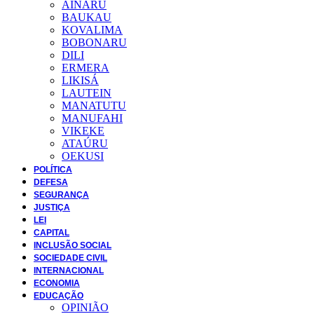
AINARU
BAUKAU
KOVALIMA
BOBONARU
DILI
ERMERA
LIKISÁ
LAUTEIN
MANATUTU
MANUFAHI
VIKEKE
ATAÚRU
OEKUSI
POLÍTICA
DEFESA
SEGURANÇA
JUSTIÇA
LEI
CAPITAL
INCLUSÃO SOCIAL
SOCIEDADE CIVIL
INTERNACIONAL
ECONOMIA
EDUCAÇÃO
OPINIÃO