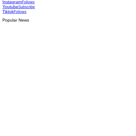
Instagram
Follows
Youtube
Subscribe
Tiktok
Follows
Popular News
HEADLINE
Tatoli e AAP reforçam cooperação para promover jornalismo
profissional em Timor-Leste
August 6, 2026
INTERNACIONAL
Estudantes jesuítas da Ásia-Pacífico reúnem-se com PR para
conhecer processo de paz no país
August 6, 2026
INTERNACIONAL
Ramos-Horta defende economia verde e azul como pilares