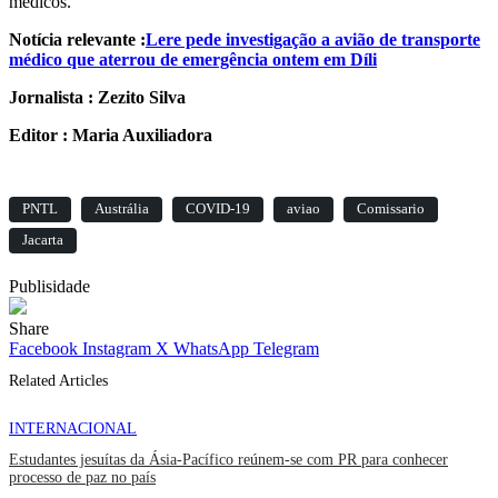
médicos.
Notícia relevante :
Lere pede investigação a avião de transporte
médico que aterrou de emergência ontem em Díli
Jornalista : Zezito Silva
Editor : Maria Auxiliadora
PNTL
Austrália
COVID-19
aviao
Comissario
Jacarta
Publisidade
Share
Facebook
Instagram
X
WhatsApp
Telegram
Related Articles
INTERNACIONAL
Estudantes jesuítas da Ásia-Pacífico reúnem-se com PR para conhecer
processo de paz no país