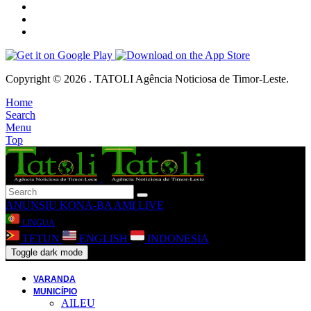
Copyright © 2026 . TATOLI Agência Noticiosa de Timor-Leste.
Home
Search
Menu
Top
ANUNSIU
KONA-BA AMI
LIVE
LINGUA
TETUN
ENGLISH
INDONESIA
Toggle dark mode
VARANDA
MUNICÍPIO
AILEU