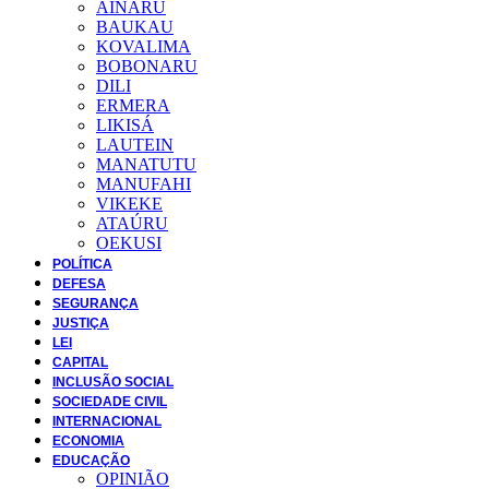
AINARU
BAUKAU
KOVALIMA
BOBONARU
DILI
ERMERA
LIKISÁ
LAUTEIN
MANATUTU
MANUFAHI
VIKEKE
ATAÚRU
OEKUSI
POLÍTICA
DEFESA
SEGURANÇA
JUSTIÇA
LEI
CAPITAL
INCLUSÃO SOCIAL
SOCIEDADE CIVIL
INTERNACIONAL
ECONOMIA
EDUCAÇÃO
OPINIÃO