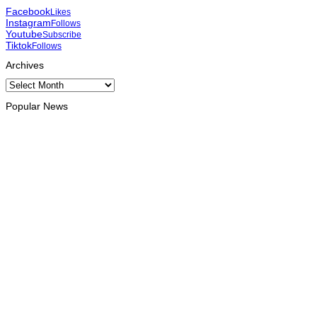
Facebook
Likes
Instagram
Follows
Youtube
Subscribe
Tiktok
Follows
Archives
Archives
Popular News
INTERNACIONAL
Atletas timorenses e chineses dominam a Maratona
Internacional de Díli
August 8, 2026
DESPORTO
Associação Asiática de Atletismo quer acompanhar evolução
da modalidade em Timor Leste