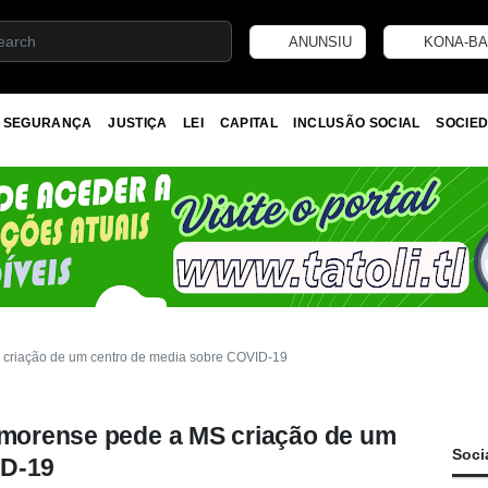
ANUNSIU
KONA-BA
SEGURANÇA
JUSTIÇA
LEI
CAPITAL
INCLUSÃO SOCIAL
SOCIED
S criação de um centro de media sobre COVID-19
timorense pede a MS criação de um
Soci
ID-19