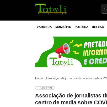
VARANDA
MUNICÍPIO
POLÍTICA
DEFESA
Home
Associação de jornalistas timorense pede a M
NACIONAL
Associação de jornalistas 
centro de media sobre COV