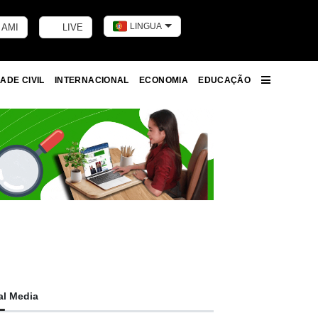
LINGUA
 AMI
LIVE
Toggle dark m
ADE CIVIL
INTERNACIONAL
ECONOMIA
EDUCAÇÃO
More
al Media