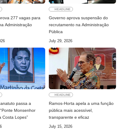
E
HEADLINE
rova 277 vagas para
Governo aprova suspensão do
a Administração
recrutamento na Administração
Pública
026
July 29, 2026
E
HEADLINE
anatuto passa a
Ramos-Horta apela a uma função
 “Ponte Monsenhor
pública mais acessível,
a Costa Lopes”
transparente e eficaz
6
July 15, 2026