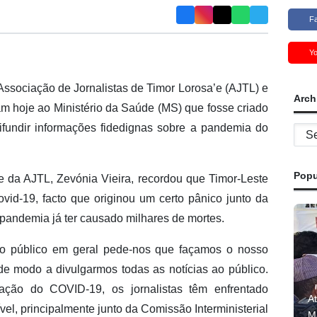
F
Y
Associação de Jornalistas de Timor Lorosa’e (AJTL) e
Arch
am hoje ao Ministério da Saúde (MS) que fosse criado
ifundir informações fidedignas sobre a pandemia do
Archi
Popu
e da AJTL, Zevónia Vieira, recordou que Timor-Leste
ovid-19, facto que originou um certo pânico junto da
 pandemia já ter causado milhares de mortes.
, o público em geral pede-nos que façamos o nosso
de modo a divulgarmos todas as notícias ao público.
gação do COVID-19, os jornalistas têm enfrentado
A
el, principalmente junto da Comissão Interministerial
Ma