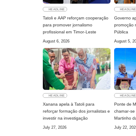
HEADLINE
HEADLIN
Tatoli e AAP reforçam cooperação
Governo ap
para promover jornalismo
promoção n
profissional em Timor-Leste
Pública
August 6, 2026
August 5, 2
HEADLINE
HEADLIN
Xanana apela à Tatoli para
Ponte de M
reforçar formação dos jornalistas e
chamar-se
investir na investigação
Martinho d
July 27, 2026
July 22, 202