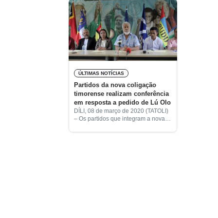
ÚLTIMAS NOTÍCIAS
Partidos da nova coligação
timorense realizam conferência
em resposta a pedido de Lú Olo
DÍLI, 08 de março de 2020 (TATOLI)
– Os partidos que integram a nova
coligação governamental timorense
realizaram este fim de semana
várias conferências, em Díli, em
resposta ao