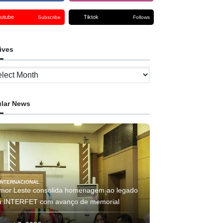
outube
Tiktok
Subscribe
Follows
ives
ves
lar News
INTERNACIONAL
imor Leste consolida homenagem ao legado
a INTERFET com avanço de memorial