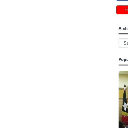
Y
Arch
Archi
Popu
T
d