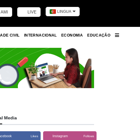
LINGUA
 AMI
LIVE
Toggle dark m
ADE CIVIL
INTERNACIONAL
ECONOMIA
EDUCAÇÃO
More
al Media
acebook
Instagram
Likes
Follows