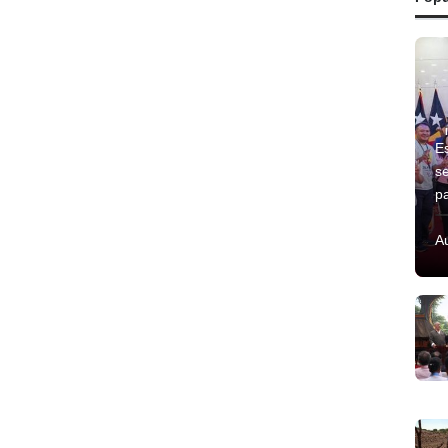
E
s
p
A