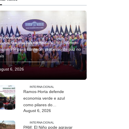
INTERNACIONAL
studantes jesuítas da Ásia-Pacífico reúnem-
e com PR para conhecer processo de paz no
aís
ugust 6, 2026
INTERNACIONAL
Ramos-Horta defende
economia verde e azul
como pilares do
August 6, 2026
desenvolvimento
sustentável de Timor-Leste
INTERNACIONAL
PAM: El Niño pode agravar