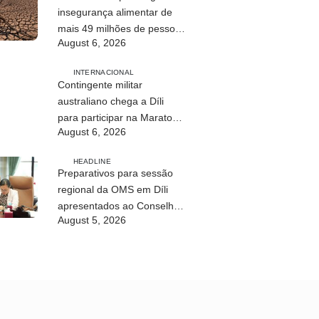
insegurança alimentar de
mais 49 milhões de pessoas
August 6, 2026
até 2027
INTERNACIONAL
Contingente militar
australiano chega a Díli
para participar na Maratona
August 6, 2026
Internacional de 2026
HEADLINE
Preparativos para sessão
regional da OMS em Díli
apresentados ao Conselho
August 5, 2026
de Ministros