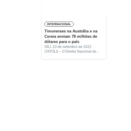
INTERNACIONAL
Timorenses na Austrália e na
Coreia enviam 78 milhões de
dólares para o país
DÍLI, 23 de setembro de 2022
(TATOLI) – O Diretor Nacional do
Emprego Exterior da Secretaria de
Estado para a Formação
Profissional e Emprego, Filomeno
Soares, disse que os