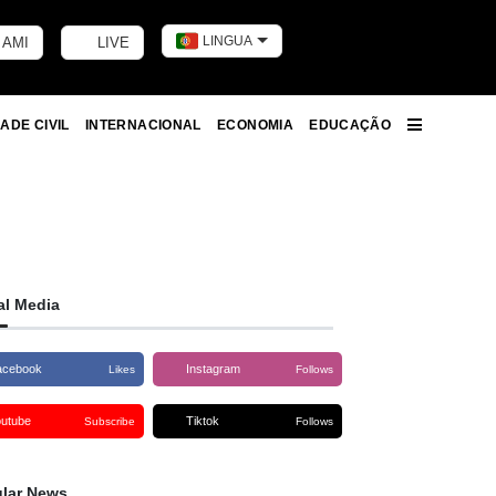
LINGUA
 AMI
LIVE
Toggle dark m
ADE CIVIL
INTERNACIONAL
ECONOMIA
EDUCAÇÃO
More
al Media
acebook
Instagram
Likes
Follows
outube
Tiktok
Subscribe
Follows
lar News