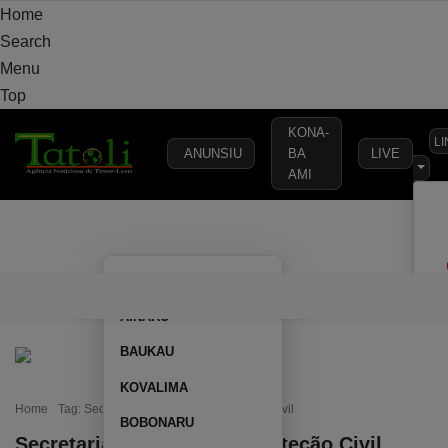
Home
Search
Menu
Top
KONA-
L
ANUNSIU
BA
LIVE
AMI
VARANDA
MUNICÍPIO
POLÍTICA
DEFESA
SEGURANÇA
AILEU
VARANDA
MUNICÍPIO
POLÍTICA
DEFESA
SEGURAN
AINARU
BAUKAU
KOVALIMA
Home
Tag: Secretaria de Estado da Proteção Civil
BOBONARU
Secretaria de Estado da Proteção Civil