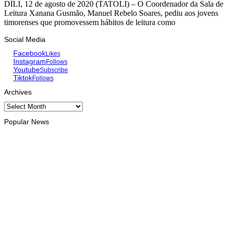
DÍLI, 12 de agosto de 2020 (TATOLI) – O Coordenador da Sala de
Leitura Xanana Gusmão, Manuel Rebelo Soares, pediu aos jovens
timorenses que promovessem hábitos de leitura como
Social Media
Facebook
Likes
Instagram
Follows
Youtube
Subscribe
Tiktok
Follows
Archives
Archives
Popular News
INTERNACIONAL
Timor Leste consolida homenagem ao legado da INTERFET
com avanço de memorial
August 7, 2026
INTERNACIONAL