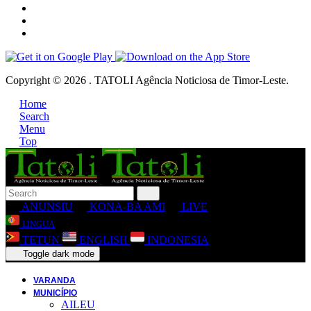
Copyright © 2026 . TATOLI Agência Noticiosa de Timor-Leste.
Home
Search
Menu
Top
ANUNSIU
KONA-BA AMI
LIVE
LINGUA
TETUN
ENGLISH
INDONESIA
Toggle dark mode
VARANDA
MUNICÍPIO
AILEU