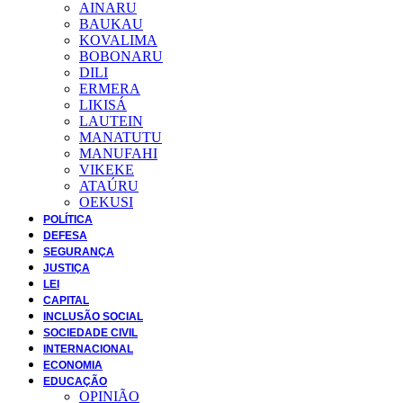
AINARU
BAUKAU
KOVALIMA
BOBONARU
DILI
ERMERA
LIKISÁ
LAUTEIN
MANATUTU
MANUFAHI
VIKEKE
ATAÚRU
OEKUSI
POLÍTICA
DEFESA
SEGURANÇA
JUSTIÇA
LEI
CAPITAL
INCLUSÃO SOCIAL
SOCIEDADE CIVIL
INTERNACIONAL
ECONOMIA
EDUCAÇÃO
OPINIÃO