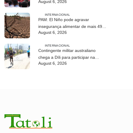
August 6, 2026
desenvolvimento sustentável de
Timor-Leste
INTERNACIONAL
PAM: El Niño pode agravar
insegurança alimentar de mais 49
August 6, 2026
milhões de pessoas até 2027
INTERNACIONAL
Contingente militar australiano
chega a Díli para participar na
August 6, 2026
Maratona Internacional de 2026