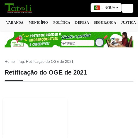
LINGUA
Togg
VARANDA
MUNICÍPIO
POLÍTICA
DEFESA
SEGURANÇA
JUSTIÇA
Home
Tag: Retificação do OGE de 2021
Retificação do OGE de 2021