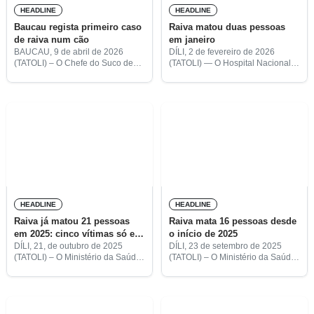
HEADLINE
HEADLINE
Baucau regista primeiro caso
Raiva matou duas pessoas
de raiva num cão
em janeiro
BAUCAU, 9 de abril de 2026
DÍLI, 2 de fevereiro de 2026
(TATOLI) – O Chefe do Suco de
(TATOLI) — O Hospital Nacional
Gariuai, no posto administrativo
Guido Valadares (HNGV)
de Baucau Vila, Arlindo Belo
registou, no mês passado, duas
Freitas, informou que a Direção
mortes causadas por raiva,
Municipal de Veterinária
referentes a pacientes oriundos
dos municípios
HEADLINE
HEADLINE
Raiva já matou 21 pessoas
Raiva mata 16 pessoas desde
em 2025: cinco vítimas só em
o início de 2025
setembro
DÍLI, 21, de outubro de 2025
DÍLI, 23 de setembro de 2025
(TATOLI) – O Ministério da Saúde
(TATOLI) – O Ministério da Saúde
(MS) registou, no mês passado,
(MS) registou, entre agosto e
cinco mortes causadas por raiva –
setembro, quatro vítimas mortais
três em Covalima e duas em
por raiva – três em Ermera e uma