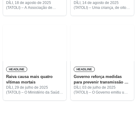
DÍLI, 18 de agosto de 2025
DÍLI, 14 de agosto de 2025
(TATOLI) – A Associação de
(TATOLI) – Uma criança, de oito
Médicos Veterinários de Timor-
anos, proveniente do posto
Leste (AMVTL) apelou, esta
administrativo de Same, em
segunda-feira, ao Governo para
Manufahi, faleceu, esta terça-
que adotasse medidas de
feira, no Hospital de Referência
prevenção da raiva
de
HEADLINE
HEADLINE
Raiva causa mais quatro
Governo reforça medidas
vítimas mortais
para prevenir transmissão de
raiva
DÍLI, 29 de julho de 2025
DÍLI, 03 de julho de 2025
(TATOLI) – O Ministério da Saúde
(TATOLI) – O Governo emitiu um
(MS) registou mais quatro vítimas
alerta sobre a ameaça de raiva à
mortais de raiva, três
saúde pública no país, face ao
provenientes de Covalima e uma
aumento do número de
de Liquiçá, revelou
More posts