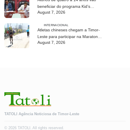
beneficiar do programa Kid’s
August 7, 2026
Athletics
INTERNACIONAL
Atletas chineses chegam a Timor-
Leste para participar na Maratona
August 7, 2026
Internacional de Díli 2026
TATOLI Agência Noticiosa de Timor-Leste
© 2026 TATOLI. All rights reserved.