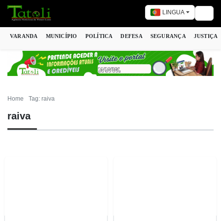
LINGUA
Togg
VARANDA
MUNICÍPIO
POLÍTICA
DEFESA
SEGURANÇA
JUSTIÇA
Home
Tag: raiva
raiva