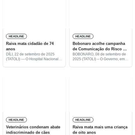
HEADLINE
HEADLINE
Raiva mata cidadão de 74
Bobonaro acolhe campanha
anos
de Comunicação do Risco e
Envolvimento Comunitário
DÍLI, 22 de setembro de 2025
BOBONARO, 08 de setembro de
(TATOLI) — O Hospital Nacional
2025 (TATOLI) – O Governo, em
sobre raiva
Guido Valadares (HNGV)
parceria com a Organização
confirmou mais uma morte de um
Mundial de Saúde (OMS), lançou,
homem de 74 anos por raiva.
esta segunda-feira, em Bobonaro,
uma campanha de Comunicação
do
HEADLINE
HEADLINE
Veterinários condenam abate
Raiva mata mais uma criança
indiscriminado de cães
de oito anos