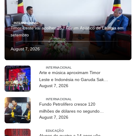
INTERNACIONAL
Timor-Leste vai acolher 25.º Fórum Asiático de Liturgia em
setembro
August 7, 2026
INTERNACIONAL
Arte e música aproximam Timor
Leste e Indonésia no Garuda Sakti
August 7, 2026
Crossborder Fest 2026
INTERNACIONAL
Fundo Petrolífero cresce 120
milhões de dólares no segundo
August 7, 2026
trimestre
EDUCAÇÃO
Alunos de quatro a 14 anos vão