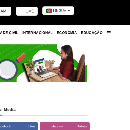
LINGUA
 AMI
LIVE
Toggle dark m
ADE CIVIL
INTERNACIONAL
ECONOMIA
EDUCAÇÃO
More
al Media
acebook
Instagram
Likes
Follows