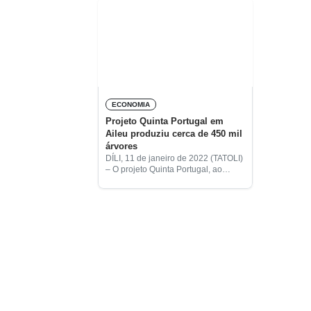
ECONOMIA
Projeto Quinta Portugal em
Aileu produziu cerca de 450 mil
árvores
DÍLI, 11 de janeiro de 2022 (TATOLI)
– O projeto Quinta Portugal, ao
longo da sua existência no
Município de Aileu, já produziu
cerca de 450 mil árvores –