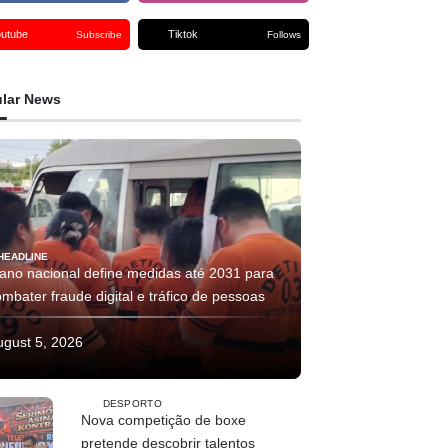
outube
Tiktok
Subscribe
Follows
lar News
HEADLINE
lano nacional define medidas até 2031 para
mbater fraude digital e tráfico de pessoas
ugust 5, 2026
DESPORTO
Nova competição de boxe
pretende descobrir talentos