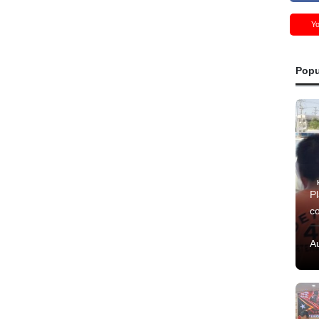
Y
Popu
P
co
A