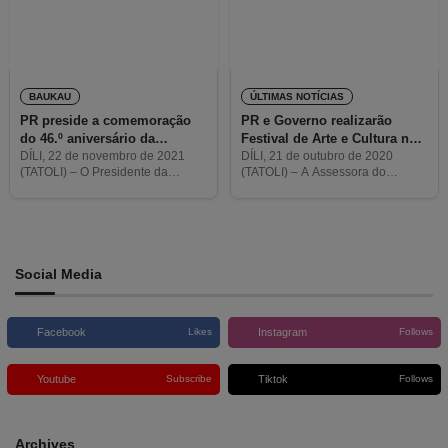
BAUKAU
ÚLTIMAS NOTÍCIAS
PR preside a comemoração
PR e Governo realizarão
do 46.º aniversário da
Festival de Arte e Cultura no
Proclamação da
âmbito do Dia da
DÍLI, 22 de novembro de 2021
DÍLI, 21 de outubro de 2020
(TATOLI) – O Presidente da
(TATOLI) – A Assessora do
Independência em Baucau
Proclamação da
República (PR), Francisco
Departamento de Sociedade Civil
Independência
Guterres Lú Olo, presidirá à
e Assuntos Sociais da
comemoração do 46.º aniversário
Presidência da República, Zélia
da Proclamação da
Fernandes, disse que a
Independência em Baucau.
Presidência da
Social Media
Facebook
Instagram
Likes
Follows
Youtube
Tiktok
Subscribe
Follows
Archives