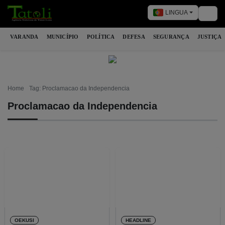
LINGUA
Togg
VARANDA
MUNICÍPIO
POLÍTICA
DEFESA
SEGURANÇA
JUSTIÇA
Home
Tag: Proclamacao da Independencia
Proclamacao da Independencia
OEKUSI
HEADLINE