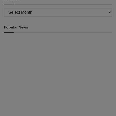
Archives
Popular News
INTERNACIONAL
Timor Leste consolida homenagem ao legado da
INTERFET com avanço de memorial
August 7, 2026