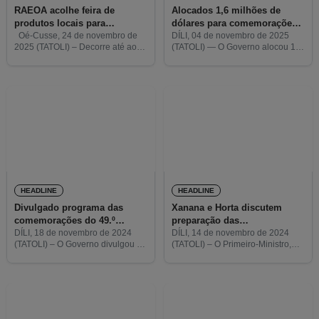
RAEOA acolhe feira de
Alocados 1,6 milhões de
produtos locais para
dólares para comemorações
comemorar aniversário da
do 50.º aniversário da
Oé-Cusse, 24 de novembro de
DÍLI, 04 de novembro de 2025
2025 (TATOLI) – Decorre até ao
(TATOLI) — O Governo alocou 1,6
Proclamação da
Proclamação da
dia 28, em Oé-Cusse, uma feira
milhões de dólares americanos
Independência
Independência
de produtos locais promovida
para as comemorações do 50.º
pela Autoridade da Região
aniversário da Proclamação da
Administrativa Especial de
Independência, que se celebra
HEADLINE
HEADLINE
Divulgado programa das
Xanana e Horta discutem
comemorações do 49.º
preparação das
aniversário da Proclamação
comemorações do 49.º
DÍLI, 18 de novembro de 2024
DÍLI, 14 de novembro de 2024
(TATOLI) – O Governo divulgou as
(TATOLI) – O Primeiro-Ministro,
da Independência
aniversário da Proclamação
cerimónias oficiais de
Xanana Gusmão, reuniu-se hoje
da Independência
comemoração do 49.º Aniversário
com o Presidente da República,
da Proclamação da
José Ramos Horta, para discutir a
Independência, este ano sob o
preparação das comemorações
tema Celebrar
do