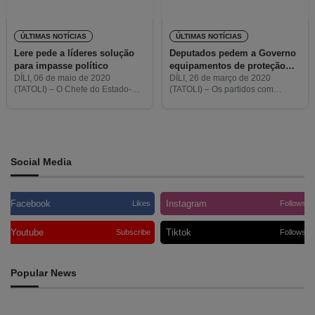
ÚLTIMAS NOTÍCIAS
ÚLTIMAS NOTÍCIAS
Lere pede a líderes solução
Deputados pedem a Governo
para impasse político
equipamentos de proteção
para jornalistas timorenses
DÍLI, 06 de maio de 2020
DÍLI, 26 de março de 2020
(TATOLI) – O Chefe do Estado-
(TATOLI) – Os partidos com
Maior General das Forças
assento parlamentar apelaram ao
Armadas, o Major-General Lere
Governo que disponibilizasse
Anan Timur, apelou à união entre
equipamentos de proteção para
os líderes nacionais e
todos os jornalistas de modo a
que
Social Media
Facebook
Instagram
Likes
Follows
Youtube
Tiktok
Subscribe
Follows
Popular News