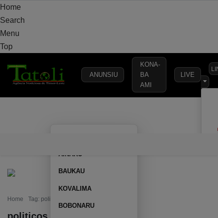
Home
Search
Menu
Top
KONA-
L
ANUNSIU
BA
LIVE
AMI
VARANDA
MUNICÍPIO
POLÍTICA
DEFESA
SEGURANÇA
AILEU
VARANDA
MUNICÍPIO
POLÍTICA
DEFESA
SEGURAN
AINARU
BAUKAU
KOVALIMA
Home
Tag: politicos
BOBONARU
politicos