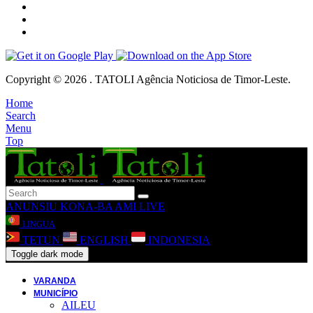
Copyright © 2026 . TATOLI Agência Noticiosa de Timor-Leste.
Home
Search
Menu
Top
ANUNSIU
KONA-BA AMI
LIVE
LINGUA
TETUN
ENGLISH
INDONESIA
Toggle dark mode
VARANDA
MUNICÍPIO
AILEU