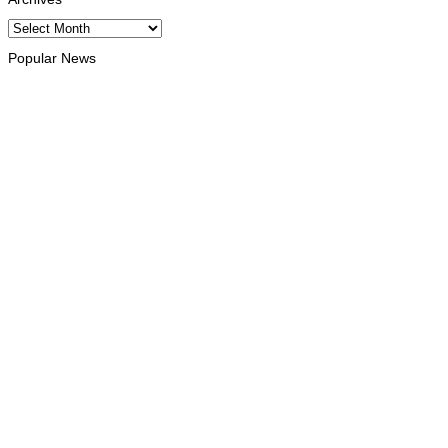
Archives
Popular News
INTERNACIONAL
Atletas timorenses e chineses dominam a Maratona
Internacional de Díli
August 8, 2026
DESPORTO
Associação Asiática de Atletismo quer acompanhar evolução
da modalidade em Timor Leste
August 7, 2026
INTERNACIONAL
Timor Leste consolida homenagem ao legado da INTERFET