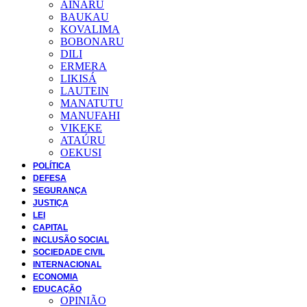
AINARU
BAUKAU
KOVALIMA
BOBONARU
DILI
ERMERA
LIKISÁ
LAUTEIN
MANATUTU
MANUFAHI
VIKEKE
ATAÚRU
OEKUSI
POLÍTICA
DEFESA
SEGURANÇA
JUSTIÇA
LEI
CAPITAL
INCLUSÃO SOCIAL
SOCIEDADE CIVIL
INTERNACIONAL
ECONOMIA
EDUCAÇÃO
OPINIÃO