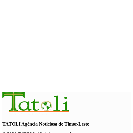
com avanço de memorial
August 7, 2026
INTERNACIONAL
Timor-Leste vai acolher 25.º Fórum Asiático de Liturgia em
setembro
August 7, 2026
INTERNACIONAL
Arte e música aproximam Timor Leste e Indonésia no Garuda
Sakti Crossborder Fest 2026
August 7, 2026
TATOLI Agência Noticiosa de Timor-Leste