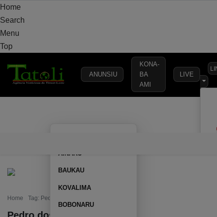
Home
Search
Menu
Top
KONA-
L
ANUNSIU
BA
LIVE
AMI
VARANDA
MUNICÍPIO
POLÍTICA
DEFESA
SEGURANÇA
AILEU
VARANDA
MUNICÍPIO
POLÍTICA
DEFESA
SEGURAN
AINARU
BAUKAU
KOVALIMA
Home
Tag: Pedro dos Reis
BOBONARU
Pedro dos Reis