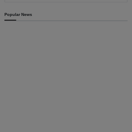
Popular News
INTERNACIONAL
Atletas timorenses e chineses dominam a Maratona
Internacional de Díli
August 8, 2026
INTERNACIONAL