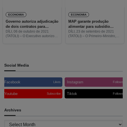
ECONOMIA
ECONOMIA
Governo autoriza adjudicação
MAP garante produção
de dois contratos para
alimentar para subsídio
irrigação de Laivai e Galata
mensal de alimentos dos
DÍLI, 06 de outubro de 2021
DÍLI, 23 de setembro de 2021
(TATOLI) – O Executivo autorizou
(TATOLI) – O Primeiro-Ministro,
funcionários públicos
a abertura do procedimento de
Taur Matan Ruak, pediu ao
aprovisionamento para a
Ministro da Agricultura e Pescas
adjudicação de dois contratos
(MAP), Pedro dos Reis, que este
públicos de execução de obras
ministério garantisse a
referentes
Social Media
Facebook
Instagram
Likes
Follows
Youtube
Tiktok
Subscribe
Follows
Archives
Archives