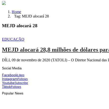
Home
Tag: MEJD alocará 28
MEJD alocará 28
EDUCAÇÃO
MEJD alocará 28,8 milhões de dólares para
DÍLI, 09 de novembro de 2020 (TATOLI) – O Diretor Nacional das Inf
Social Media
Facebook
Likes
Instagram
Follows
Youtube
Subscribe
Tiktok
Follows
Popular News