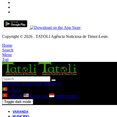
Copyright © 2026 . TATOLI Agência Noticiosa de Timor-Leste.
Home
Search
Menu
Top
ANUNSIU
KONA-BA AMI
LIVE
LINGUA
TETUN
ENGLISH
INDONESIA
Toggle dark mode
VARANDA
MUNICÍPIO