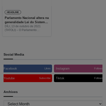
HEADLINE
Parlamento Nacional altera na
generalidade Lei do Sistema
de Saúde
DÍLI, 13 de outubro de 2021
(TATOLI) – O Parlamento
Nacional alterou já na
generalidade a Lei do Sistema de
Saúde, com 37 votos a favor, dois
contra e
Social Media
Facebook
Instagram
Likes
Follows
Youtube
Tiktok
Subscribe
Follows
Archives
Archives