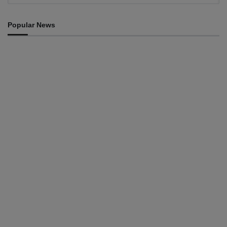
Popular News
INTERNACIONAL
Atletas timorenses e chineses dominam a Maratona
Internacional de Díli
August 8, 2026
INTERNACIONAL