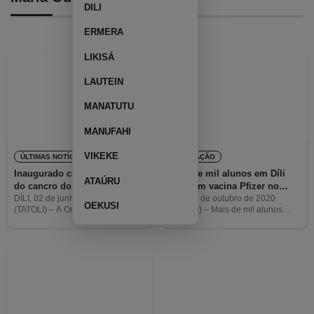
DILI
ERMERA
LIKISÁ
LAUTEIN
MANATUTU
MANUFAHI
VIKEKE
ÚLTIMAS NOTÍCIAS
EDUCAÇÃO
Inaugurado centro de rastreio
Mais de mil alunos em Díli
ATAÚRU
do cancro do colo do útero
recebem vacina Pfizer no
primeiro dia de lançamento
DÍLI, 02 de junho de 2022
DÍLI, 27 de outubro de 2020
OEKUSI
(TATOLI) – A Organização
(TATOLI) – Mais de mil alunos
Mundial de Saúde (OMS) e o
receberam hoje a primeira dose
Ministério da Saúde inauguraram
da vacina contra a covid-19, no
hoje o Centro de Coloscopia para
âmbito do lançamento da vacina
rastreio do cancro
da