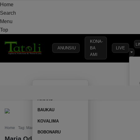
Home
Search
Menu
Top
KONA-
L
ANUNSIU
BA
LIVE
AMI
VARANDA
MUNICÍPIO
POLÍTICA
DEFESA
SEGURANÇA
AILEU
VARANDA
MUNICÍPIO
POLÍTICA
DEFESA
SEGURAN
AINARU
BAUKAU
KOVALIMA
Home
Tag: Maria Odete Belo Freitas
BOBONARU
Maria Odete Belo Freitas